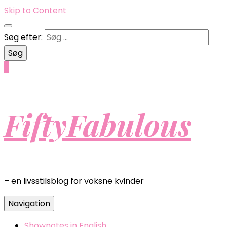
Skip to Content
Søg efter:
0
FiftyFabulous
– en livsstilsblog for voksne kvinder
Navigation
Shownotes in English