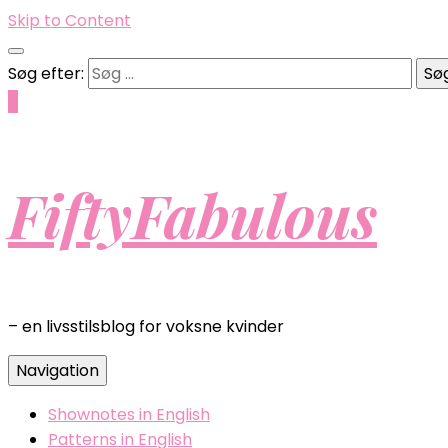
Skip to Content
Søg efter:
0
FiftyFabulous
– en livsstilsblog for voksne kvinder
Navigation
Shownotes in English
Patterns in English