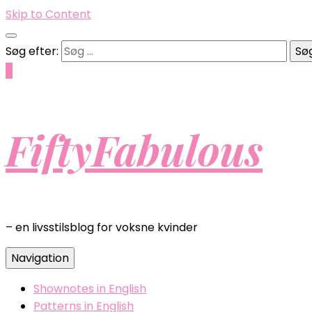
Skip to Content
Søg efter:
0
FiftyFabulous
– en livsstilsblog for voksne kvinder
Navigation
Shownotes in English
Patterns in English