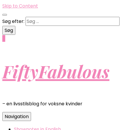
Skip to Content
Søg efter:
0
FiftyFabulous
– en livsstilsblog for voksne kvinder
Navigation
Shownotes in English