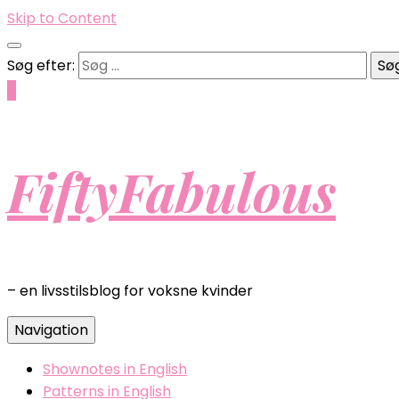
Skip to Content
Søg efter:
0
FiftyFabulous
– en livsstilsblog for voksne kvinder
Navigation
Shownotes in English
Patterns in English