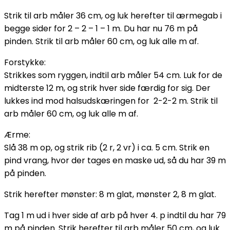
Strik til arb måler 36 cm, og luk herefter til ærmegab i
begge sider for 2 – 2 – 1 – 1 m. Du har nu 76 m på
pinden. Strik til arb måler 60 cm, og luk alle m af.
Forstykke:
Strikkes som ryggen, indtil arb måler 54 cm. Luk for de
midterste 12 m, og strik hver side færdig for sig. Der
lukkes ind mod halsudskæringen for 2-2-2 m. Strik til
arb måler 60 cm, og luk alle m af.
Ærme:
Slå 38 m op, og strik rib (2 r, 2 vr) i ca. 5 cm. Strik en
pind vrang, hvor der tages en maske ud, så du har 39 m
på pinden.
Strik herefter mønster: 8 m glat, mønster 2, 8 m glat.
Tag 1 m ud i hver side af arb på hver 4. p indtil du har 79
m på pinden. Strik herefter til arb måler 50 cm, og luk