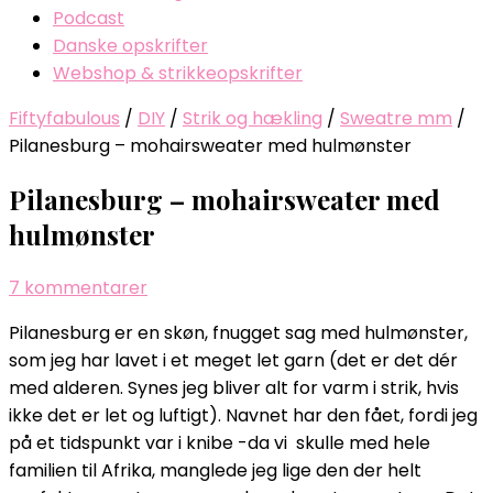
Podcast
Danske opskrifter
Webshop & strikkeopskrifter
Fiftyfabulous
/
DIY
/
Strik og hækling
/
Sweatre mm
/
Pilanesburg – mohairsweater med hulmønster
Pilanesburg – mohairsweater med
hulmønster
til
7 kommentarer
Pilanesburg
Pilanesburg er en skøn, fnugget sag med hulmønster,
–
som jeg har lavet i et meget let garn (det er det dér
mohairsweater
med alderen. Synes jeg bliver alt for varm i strik, hvis
med
ikke det er let og luftigt). Navnet har den fået, fordi jeg
hulmønster
på et tidspunkt var i knibe -da vi skulle med hele
familien til Afrika, manglede jeg lige den der helt