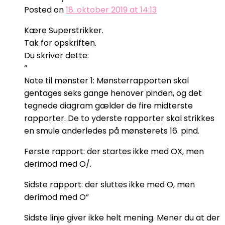
Posted on
18. oktober 2019 at 14:13
Kære Superstrikker.
Tak for opskriften.
Du skriver dette:
“
Note til mønster 1: Mønsterrapporten skal
gentages seks gange henover pinden, og det
tegnede diagram gælder de fire midterste
rapporter. De to yderste rapporter skal strikkes
en smule anderledes på mønsterets 16. pind.
Første rapport: der startes ikke med OX, men
derimod med O/.
Sidste rapport: der sluttes ikke med O, men
derimod med O”
Sidste linje giver ikke helt mening. Mener du at der