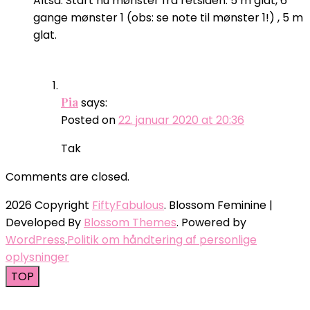
Altså: Start nu mønster fra retsiden: 5 m glat, 6
gange mønster 1 (obs: se note til mønster 1!) , 5 m
glat.
Pia
says:
Posted on
22. januar 2020 at 20:36
Tak
Comments are closed.
2026 Copyright
FiftyFabulous
.
Blossom Feminine |
Developed By
Blossom Themes
. Powered by
WordPress
.
Politik om håndtering af personlige
oplysninger
TOP