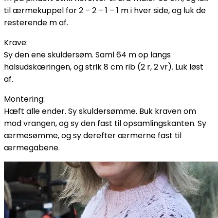
til ærmekuppel for 2 – 2 – 1 – 1 m i hver side, og luk de
resterende m af.
Krave:
Sy den ene skuldersøm. Saml 64 m op langs
halsudskæringen, og strik 8 cm rib (2 r, 2 vr). Luk løst
af.
Montering:
Hæft alle ender. Sy skuldersømme. Buk kraven om
mod vrangen, og sy den fast til opsamlingskanten. Sy
ærmesømme, og sy derefter ærmerne fast til
ærmegabene.