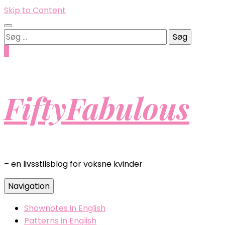
Skip to Content
Søg
efter:
0
FiftyFabulous
– en livsstilsblog for voksne kvinder
Navigation
Shownotes in English
Patterns in English