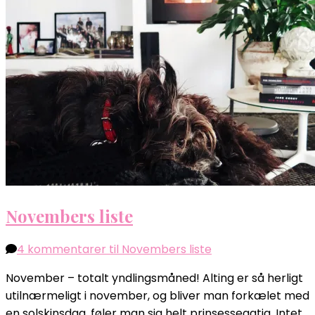
Novembers liste
4 kommentarer
til Novembers liste
November – totalt yndlingsmåned! Alting er så herligt
utilnærmeligt i november, og bliver man forkælet med
en solskinsdag, føler man sig helt prinsesseagtig. Intet