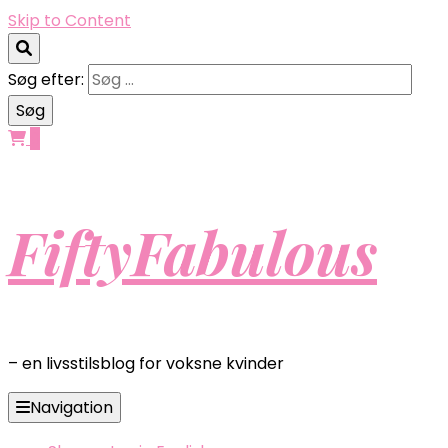
Skip to Content
Søg efter:
0
FiftyFabulous
– en livsstilsblog for voksne kvinder
Navigation