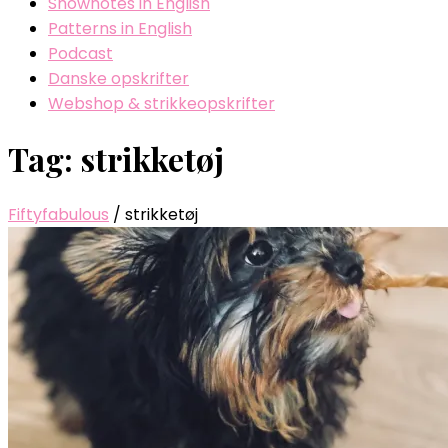
Shownotes in English
Patterns in English
Podcast
Danske opskrifter
Webshop & strikkeopskrifter
Tag: strikketøj
Fiftyfabulous
/
strikketøj