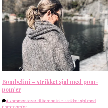
Bombelini – strikket sjal med pom-
pom’er
4 kommentarer
til Bombelini – strikket sjal med
pom-pom’er