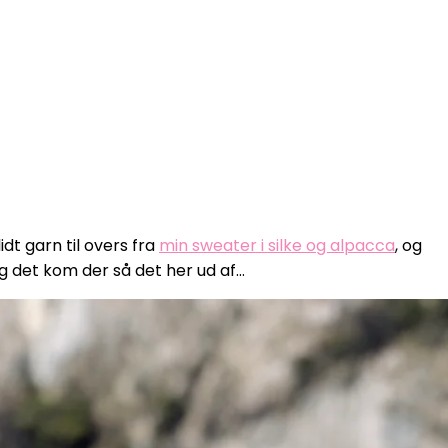
idt garn til overs fra
min sweater i silke og alpacca
, og
Og det kom der så det her ud af…