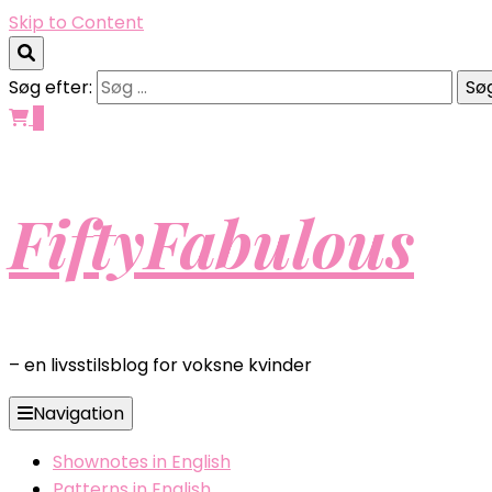
Skip to Content
Søg efter:
0
FiftyFabulous
– en livsstilsblog for voksne kvinder
Navigation
Shownotes in English
Patterns in English