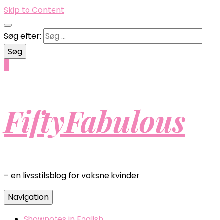
Skip to Content
Søg efter:
0
FiftyFabulous
– en livsstilsblog for voksne kvinder
Navigation
Shownotes in English