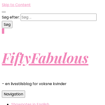
Skip to Content
Søg efter:
0
FiftyFabulous
– en livsstilsblog for voksne kvinder
Navigation
Shownotes in English