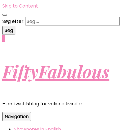
Skip to Content
Søg efter:
0
FiftyFabulous
– en livsstilsblog for voksne kvinder
Navigation
Shownotes in English