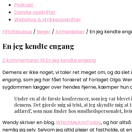
Podcast
Danske opskrifter
Webshop & strikkeopskrifter
Fiftyfabulous
/
Bøger
/
Anmeldelser
/
En jeg kendte en
En jeg kendte engang
2 kommentarer
til En jeg kendte engang
Demens er ikke noget, vi taler ret meget om, og da sle
engang,
som jeg har fået foræret af Forlaget Olga. We
sygdommen lægger over hendes hjerne, kæmper hun ogs
Under en af de første konferencer, som jeg var blevet
demens. Det gjorde mig så trist, at jeg skyndte mig at
adfærd’, som man finder hos sundhedspersonalet, hvis
Wendy skriver en blog,
WhichMeAmIToday
, og har alts
nemlig sig selv. Selvom jeg altid plejer at fastholde, at e