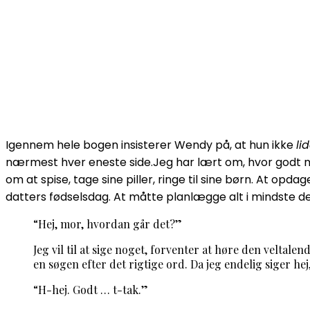
Igennem hele bogen insisterer Wendy på, at hun ikke
li
nærmest hver eneste side.Jeg har lært om, hvor godt m
om at spise, tage sine piller, ringe til sine børn. At op
datters fødselsdag. At måtte planlægge alt i mindste detal
“Hej, mor, hvordan går det?”
Jeg vil til at sige noget, forventer at høre den veltal
en søgen efter det rigtige ord. Da jeg endelig siger he
“H-hej. Godt … t-tak.”