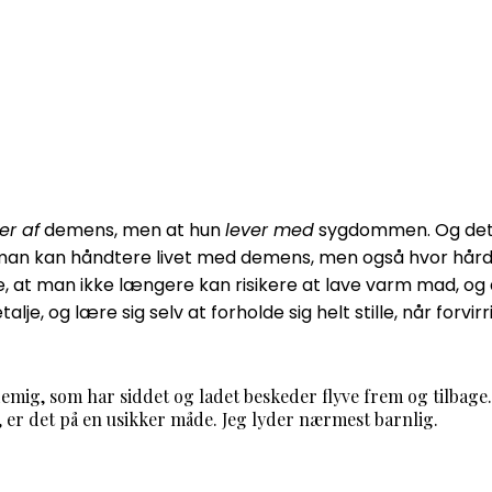
der af
demens, men at hun
lever med
sygdommen. Og det e
an kan håndtere livet med demens, men også hvor hårdt d
dage, at man ikke længere kan risikere at lave varm mad, og
je, og lære sig selv at forholde sig helt stille, når forvi
endemig, som har siddet og ladet beskeder flyve frem og tilbag
j, er det på en usikker måde. Jeg lyder nærmest barnlig.