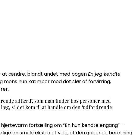
 for at ændre, blandt andet med bogen
En jeg kendte
og mens hun kæmper med det slør af forvirring,
rer.
fordrende adfærd’, som man finder hos personer med
ndlæg, så det kom til at handle om den ‘udfordrende
og hjertevarm fortælling om ”En hun kendte engang” –
re lige en smule ekstra at vide, at den gribende beretning