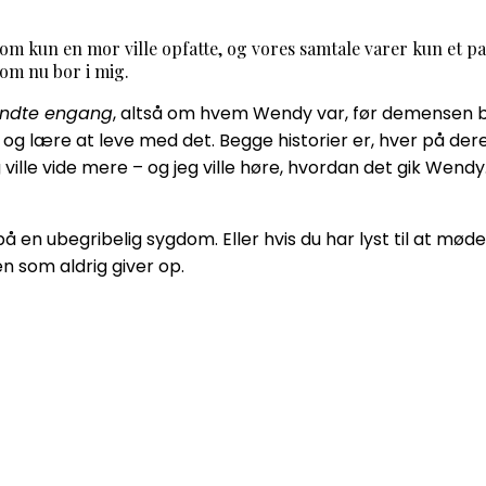
om kun en mor ville opfatte, og vores samtale varer kun et pa
som nu bor i mig.
endte engang
, altså om hvem Wendy var, før demensen be
g lære at leve med det. Begge historier er, hver på deres 
 ville vide mere – og jeg ville høre, hvordan det gik Wendy.
 på en ubegribelig sygdom. Eller hvis du har lyst til at mø
en som aldrig giver op.