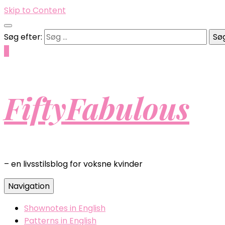
Skip to Content
Søg efter:
0
FiftyFabulous
– en livsstilsblog for voksne kvinder
Navigation
Shownotes in English
Patterns in English