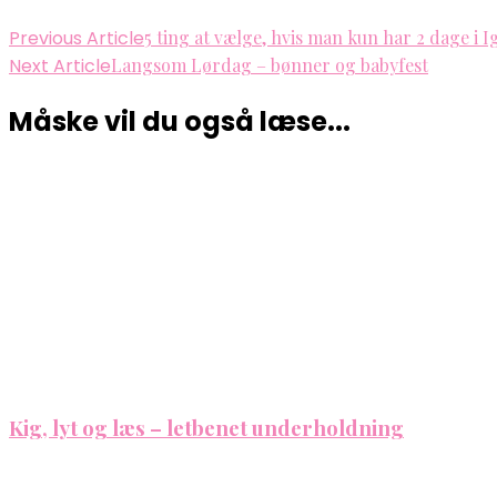
Previous Article
5 ting at vælge, hvis man kun har 2 dage i 
Next Article
Langsom Lørdag – bønner og babyfest
Måske vil du også læse...
Kig, lyt og læs – letbenet underholdning