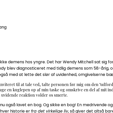
gang
t ikke demens hos yngre. Det har Wendy Mitchell sat sig
ndy blev diagnosticeret med tidlig demens som 58-årig, 
å med at lette det slør af uvidenhed, omgivelserne bæ
 inviteret til at tale ved, talte personen før mig om den ‘ud
 tage en kuglepen op af min taske og omskrive en del af mit i
 uvidende reaktion volder os smerte.
å nu også lavet en bog. Og sikke en bog! En medrivende 
nhver historie er
fra det virkelige liv
, så giver det altså ba