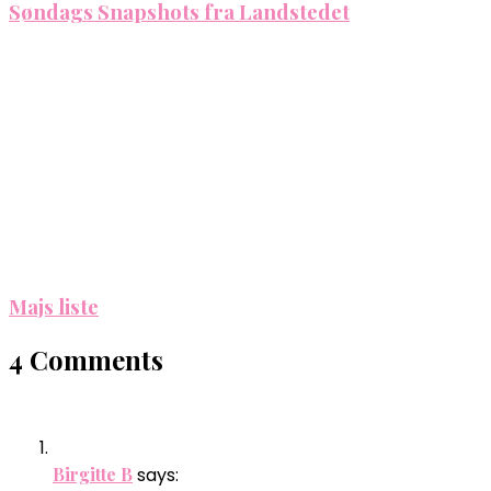
Søndags Snapshots fra Landstedet
Majs liste
4 Comments
Birgitte B
says: