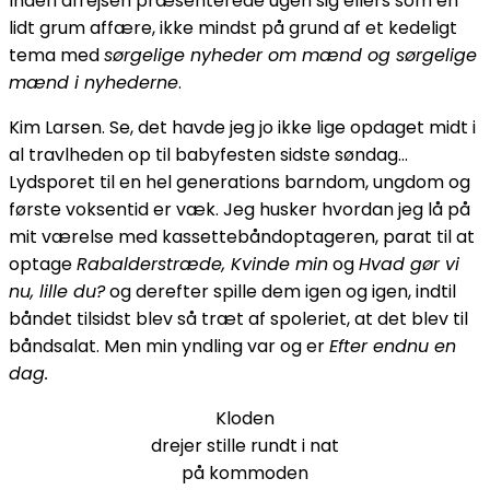
Inden afrejsen præsenterede ugen sig ellers som en
lidt grum affære, ikke mindst på grund af et kedeligt
tema med
sørgelige nyheder om mænd og sørgelige
mænd i nyhederne
.
Kim Larsen. Se, det havde jeg jo ikke lige opdaget midt i
al travlheden op til babyfesten sidste søndag…
Lydsporet til en hel generations barndom, ungdom og
første voksentid er væk. Jeg husker hvordan jeg lå på
mit værelse med kassettebåndoptageren, parat til at
optage
Rabalderstræde, Kvinde min
og
Hvad gør vi
nu, lille du?
og derefter spille dem igen og igen, indtil
båndet tilsidst blev så træt af spoleriet, at det blev til
båndsalat. Men min yndling var og er
Efter endnu en
dag.
Kloden
drejer stille rundt i nat
på kommoden