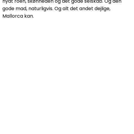
nydt roen, skønheden og det gode selskab. Og den
gode mad, naturligvis. Og alt det andet dejlige,
Mallorca kan.