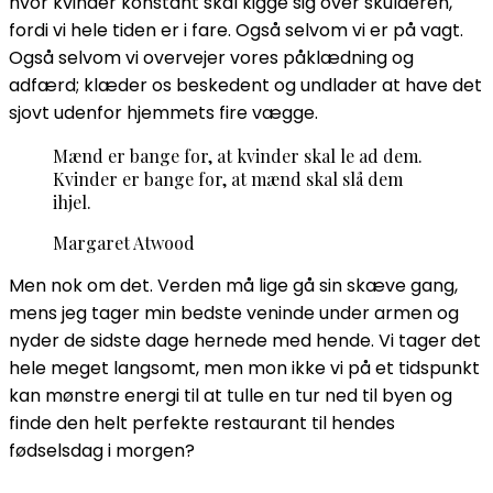
hvor kvinder konstant skal kigge sig over skulderen,
fordi vi hele tiden er i fare. Også selvom vi er på vagt.
Også selvom vi overvejer vores påklædning og
adfærd; klæder os beskedent og undlader at have det
sjovt udenfor hjemmets fire vægge.
Mænd er bange for, at kvinder skal le ad dem.
Kvinder er bange for, at mænd skal slå dem
ihjel.
Margaret Atwood
Men nok om det. Verden må lige gå sin skæve gang,
mens jeg tager min bedste veninde under armen og
nyder de sidste dage hernede med hende. Vi tager det
hele meget langsomt, men mon ikke vi på et tidspunkt
kan mønstre energi til at tulle en tur ned til byen og
finde den helt perfekte restaurant til hendes
fødselsdag i morgen?