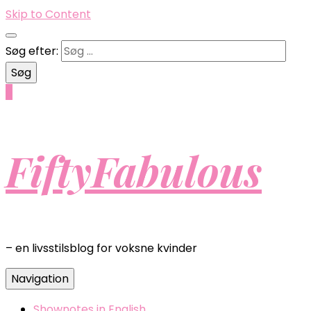
Skip to Content
Søg efter:
0
FiftyFabulous
– en livsstilsblog for voksne kvinder
Navigation
Shownotes in English