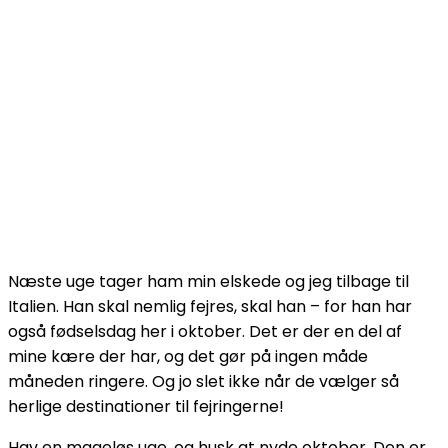
Næste uge tager ham min elskede og jeg tilbage til
Italien. Han skal nemlig fejres, skal han – for han har
også fødselsdag her i oktober. Det er der en del af
mine kære der har, og det gør på ingen måde
måneden ringere. Og jo slet ikke når de vælger så
herlige destinationer til fejringerne!
Hav en mageløs uge, og husk at nyde oktober. Den er