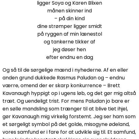
ligger Soya og Karen Blixen
månen skinner ind
– på din kind
dine strømper ligger smidt
på ryggen af min lænestol
og tankerne tikker af
jeg døser hen
efter endnu en dag
Og så til de sørgelige mænd i nyhederne. Af en eller
anden grund dukkede Rasmus Paludan og – endnu
værre, omend der er skarp konkurrence – Brett
Kavanaugh hyppigt op i ugens løb, og det gør mig altså
træt. Og uendeligt trist. For mens Paludan jo bare er
en sølle mandsling som trænger til at blive tiet ihjel,
gør Kavanaugh mig virkelig forstemt. Jeg ser ham som
et sørgeligt symbol på det golde, misogyne ødeland,
vores samfund er i fare for at udvikle sig til. Et samfund,