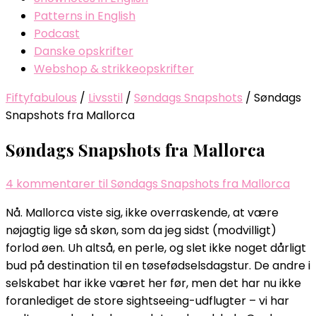
Patterns in English
Podcast
Danske opskrifter
Webshop & strikkeopskrifter
Fiftyfabulous
/
Livsstil
/
Søndags Snapshots
/
Søndags
Snapshots fra Mallorca
Søndags Snapshots fra Mallorca
4 kommentarer
til Søndags Snapshots fra Mallorca
Nå. Mallorca viste sig, ikke overraskende, at være
nøjagtig lige så skøn, som da jeg sidst (modvilligt)
forlod øen. Uh altså, en perle, og slet ikke noget dårligt
bud på destination til en tøsefødselsdagstur. De andre i
selskabet har ikke været her før, men det har nu ikke
foranlediget de store sightseeing-udflugter – vi har