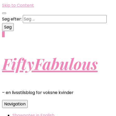
Skip to Content
Søg efter:
0
FiftyFabulous
– en livsstilsblog for voksne kvinder
Navigation
Shownotes in English