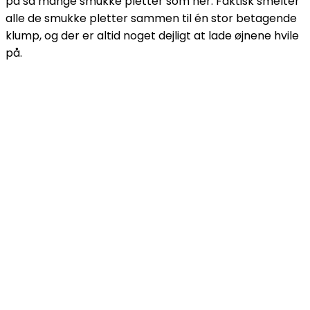
på så mange smukke pletter som her. Faktisk smelter
alle de smukke pletter sammen til én stor betagende
klump, og der er altid noget dejligt at lade øjnene hvile
på.