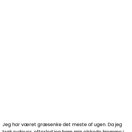
Jeg har været græsenke det meste af ugen. Da jeg
trak sydover, efterlod jeg ham min elskede hjemme i