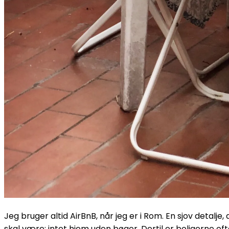
Jeg bruger altid AirBnB, når jeg er i Rom. En sjov detalje, 
skal være; intet hjem uden bøger. Dertil er boligerne 