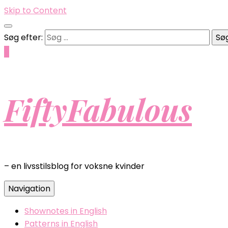
Skip to Content
Søg efter:
0
FiftyFabulous
– en livsstilsblog for voksne kvinder
Navigation
Shownotes in English
Patterns in English