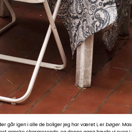
der går igen i alle de boliger jeg har været i, er
bøger
. Mas
oftest ganske charmerende, og denne gang havde vi oven i