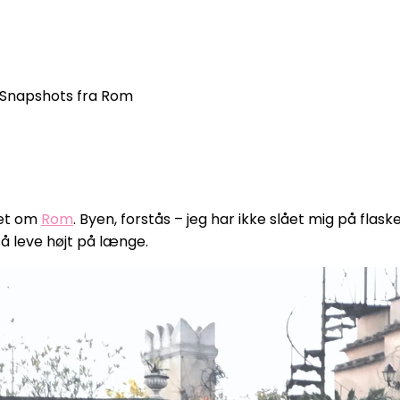
Snapshots fra Rom
let om
Rom
. Byen, forstås – jeg har ikke slået mig på flas
så leve højt på længe.