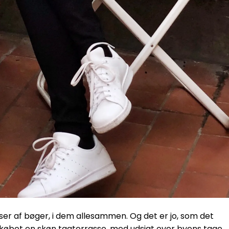
ser af bøger, i dem allesammen. Og det er jo, som det
 købet en skøn tagterrasse, med udsigt over byens tage.