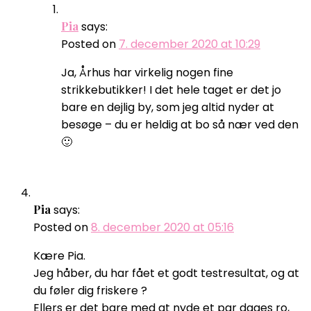
Pia
says:
Posted on
7. december 2020 at 10:29
Ja, Århus har virkelig nogen fine
strikkebutikker! I det hele taget er det jo
bare en dejlig by, som jeg altid nyder at
besøge – du er heldig at bo så nær ved den
🙂
Pia
says:
Posted on
8. december 2020 at 05:16
Kære Pia.
Jeg håber, du har fået et godt testresultat, og at
du føler dig friskere ?
Ellers er det bare med at nyde et par dages ro,