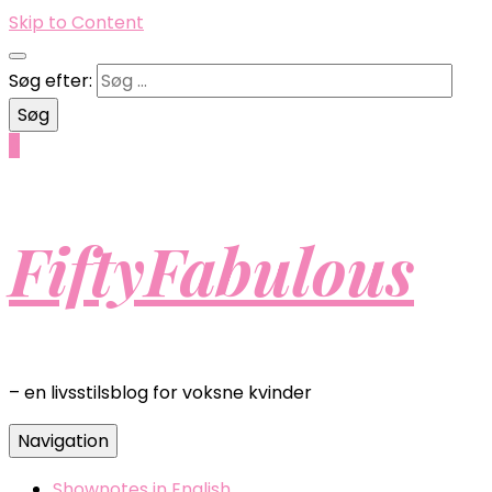
Skip to Content
Søg efter:
0
FiftyFabulous
– en livsstilsblog for voksne kvinder
Navigation
Shownotes in English