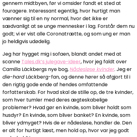
gennem midtbyen, før vi omsider fandt et sted at
fouragere. Interessant egentlig, hvor hurtigt man
vænner sig til en ny normal, hvor det ikke er
sædvanligt at se unge mennesker i lag. Forstår dem nu
godt; vi er vist alle Coronatrætte, og som ung er man
jo heldigvis udødelig.
Jeg har hygget mig i sofaen, blandt andet med at
scanne
Tales.dk’s julegave-ideer
, hvor jeg faldt over
Camilla Läckbergs nye bog,
Nådesløse kvinder
. Jeg er
die-hard
Läckberg-fan, og denne hører så afgjort til i
den rigtig gode ende af hendes omfattende
forfatterskab. For hvad skal de stille op, de tre kvinder,
som hver tumler med deres ægteskabelige
problemer? Hvad gør en kvinde, som bliver holdt som
husdyr? En kvinde, som bliver banket? En kvinde, som
bliver ydmyget? Hvis de er nådesløse, handler de. Den
er alt for hurtigt læst, men hold op, hvor var jeg godt