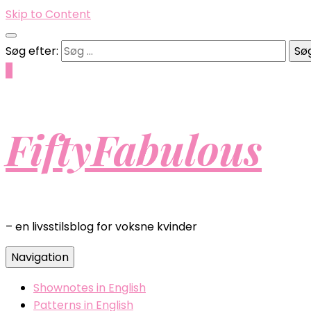
Skip to Content
Søg efter:
0
FiftyFabulous
– en livsstilsblog for voksne kvinder
Navigation
Shownotes in English
Patterns in English