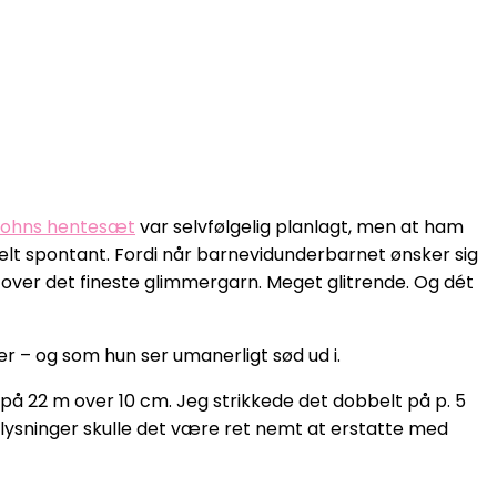
 Johns hentesæt
var selvfølgelig planlagt, men at ham
helt spontant. Fordi når barnevidunderbarnet ønsker sig
n over det fineste glimmergarn. Meget glitrende. Og dét
er – og som hun ser umanerligt sød ud i.
 på 22 m over 10 cm. Jeg strikkede det dobbelt på p. 5
oplysninger skulle det være ret nemt at erstatte med