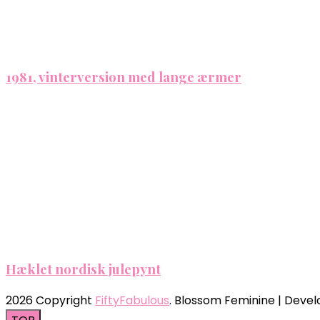
1981, vinterversion med lange ærmer
Hæklet nordisk julepynt
2026 Copyright
FiftyFabulous
.
Blossom Feminine | Deve