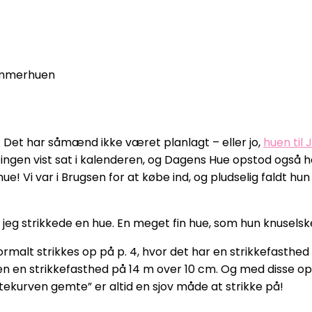
immerhuen
. Det har såmænd ikke været planlagt – eller jo,
huen til
 ingen vist sat i kalenderen, og Dagens Hue opstod også 
! Vi var i Brugsen for at købe ind, og pludselig faldt hu
 jeg strikkede en hue. En meget fin hue, som hun knuselsk
rmalt strikkes op på p. 4, hvor det har en strikkefasthed
av en en strikkefasthed på 14 m over 10 cm. Og med disse 
tekurven gemte” er altid en sjov måde at strikke på!