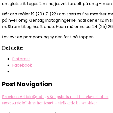
cm glatstrik tages 2 m ind, jævnt fordelt på omg – men K
Når arb måler 19 (20) 21 (22) cm sættes fire mærker med
på hver omg. Gentag indtagningerne indtil der er 12 m 
m. Stram til, og hæft ende. Huen måler nu ca. 24 (25) 26 
Lav evt en pompom, og sy den fast på toppen.
Del dette:
Pinterest
Facebook
Post Navigation
Previous Article
Søndags Snapshots med fastelavnsboller
Next Article
Johns hentesæt – strikkede babysokker