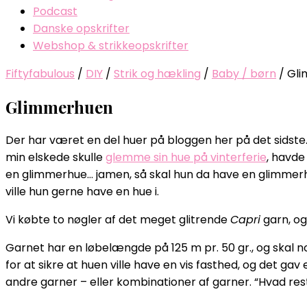
Podcast
Danske opskrifter
Webshop & strikkeopskrifter
Fiftyfabulous
/
DIY
/
Strik og hækling
/
Baby / børn
/
Gl
Glimmerhuen
Der har været en del huer på bloggen her på det sidste
min elskede skulle
glemme sin hue på vinterferie
, havde
en glimmerhue… jamen, så skal hun da have en glimmerhue
ville hun gerne have en hue i.
Vi købte to nøgler af det meget glitrende
Capri
garn, og
Garnet har en løbelængde på 125 m pr. 50 gr., og skal no
for at sikre at huen ville have en vis fasthed, og det g
andre garner – eller kombinationer af garner. “Hvad res