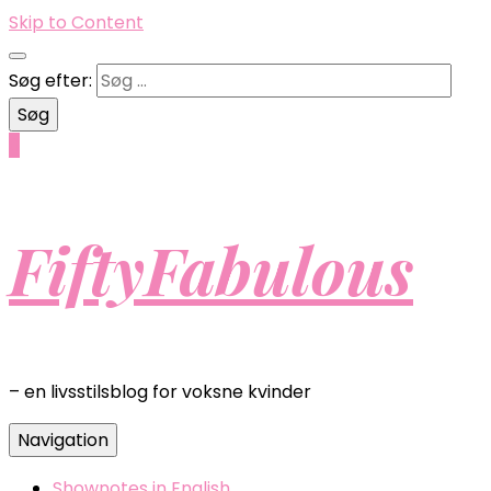
Skip to Content
Søg efter:
0
FiftyFabulous
– en livsstilsblog for voksne kvinder
Navigation
Shownotes in English