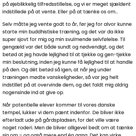
på øjeblikkelig tilfredsstillelse, og vi er meget sjældent
indstillede på at vente. Eller på at tænke os om…
Selv måtte jeg vente godt to år, før jeg for alvor kunne
starte min buddhistiske træning, og det var da ikke
super sjovt for mig og min svulmende selvfølelse. Til
gengæld var det både sundt og nødvendigt, og det
betød at jeg havde lejlighed til at tjekke og gen-tjekke
min beslutning, inden jeg kunne få lejlighed til at handle
på den. Og dét betød så igen, at når jeg under
træningen mødte vanskeligheder, så var jeg helt
indstillet på at overvinde dem, og det faldt mig aldrig
nogensinde ind at give op.
Når potentielle elever kommer til vores danske
tempel, lukker vi dem pænt indenfor. De bliver ikke
efterladt ude på gårdspladsen, for det ville være
noget roderi. Men de bliver alligevel bedt om at tænke
sig om – og også mere end én gang. Det kan virke