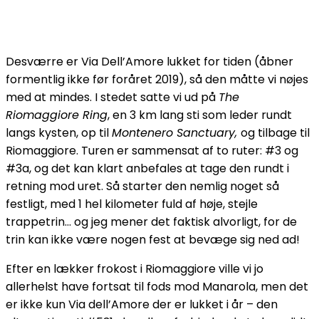
Desværre er Via Dell’Amore lukket for tiden (åbner
formentlig ikke før foråret 2019), så den måtte vi nøjes
med at mindes. I stedet satte vi ud på
The
Riomaggiore Ring
, en 3 km lang sti som leder rundt
langs kysten, op til
Montenero Sanctuary,
og tilbage til
Riomaggiore. Turen er sammensat af to ruter: #3 og
#3a, og det kan klart anbefales at tage den rundt i
retning mod uret. Så starter den nemlig noget så
festligt, med 1 hel kilometer fuld af høje, stejle
trappetrin… og jeg mener det faktisk alvorligt, for de
trin kan ikke være nogen fest at bevæge sig ned ad!
Efter en lækker frokost i Riomaggiore ville vi jo
allerhelst have fortsat til fods mod Manarola, men det
er ikke kun Via dell’Amore der er lukket i år – den