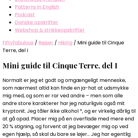
Patterns in English
Podcast
Danske opskrifter
Webshop & strikkeopskrifter
Fiftyfabulous
/
Rejser
/
Hiking
/
Mini guide til Cinque
Terre, del I
Mini guide til Cinque Terre, del I
Normalt er jeg et godt og omgængeligt menneske,
som nærmest altid kan finde en ja-hat at udsmykke
mig med, og som er rar ved andre – men som alle
andre store karakterer har jeg naturligvis også mit
kryptonit. Jeg tåler ikke alkohol *, og er virkelig dårlig til
at gå opad. Placer mig på en overflade med mere end
20 % stigning, og forvent at jeg bevæger mig op ved
egen hjælp, så skal du bare se løjer… Jeg har egentlig