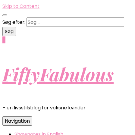
Skip to Content
Søg efter:
0
FiftyFabulous
– en livsstilsblog for voksne kvinder
Navigation
Shownotes in English