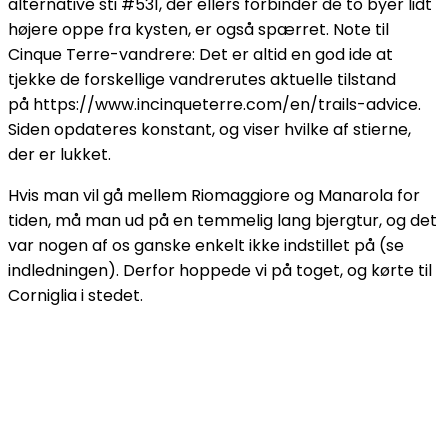
alternative sti #531, der ellers forbinder de to byer lidt
højere oppe fra kysten, er også spærret. Note til
Cinque Terre-vandrere: Det er altid en god ide at
tjekke de forskellige vandrerutes aktuelle tilstand
på https://www.incinqueterre.com/en/trails-advice.
Siden opdateres konstant, og viser hvilke af stierne,
der er lukket.
Hvis man vil gå mellem Riomaggiore og Manarola for
tiden, må man ud på en temmelig lang bjergtur, og det
var nogen af os ganske enkelt ikke indstillet på (se
indledningen). Derfor hoppede vi på toget, og kørte til
Corniglia i stedet.