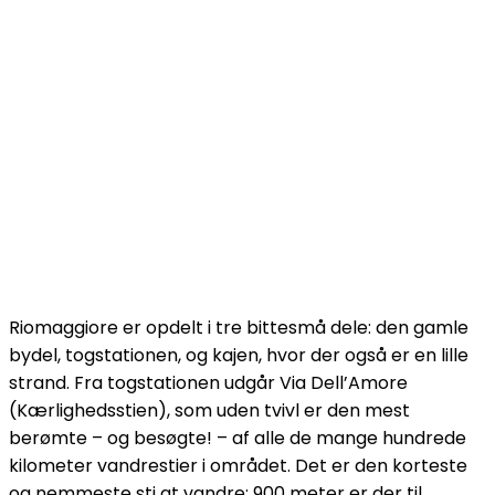
Riomaggiore er opdelt i tre bittesmå dele: den gamle
bydel, togstationen, og kajen, hvor der også er en lille
strand. Fra togstationen udgår Via Dell’Amore
(Kærlighedsstien), som uden tvivl er den mest
berømte – og besøgte! – af alle de mange hundrede
kilometer vandrestier i området. Det er den korteste
og nemmeste sti at vandre: 900 meter er der til