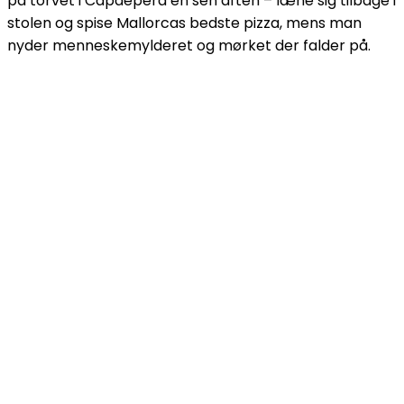
på torvet i Capdepera en sen aften – læne sig tilbage i
stolen og spise Mallorcas bedste pizza, mens man
nyder menneskemylderet og mørket der falder på.