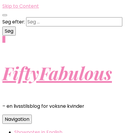
Skip to Content
Søg efter:
0
FiftyFabulous
– en livsstilsblog for voksne kvinder
Navigation
Shownotes in English