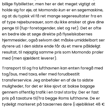
billige flybilletter, men her er det meget vigtigt at
holde sig for øje, at Momondo
kun
er en søgemaskine,
og at du typisk vil få ret mange søgeresultater fra en
af type rejsebureauer, som du ikke ønsker at give dine
penge til (fup-foretagender, slet og ret). Det er ofte
en bedre ide at søge direkte på flyselskabernes
hjemmesider, også selvom det måske umiddelbart ser
dyrere ud. I den sidste ende får du et mere pålideligt
resultat, til nøjagtig samme pris som Momondo praler
med (men sjældent leverer).
Transport til og fra lufthavnen kan enten foregå med
tog/bus, med taxa, eller med forudbestilt
transferservice. Jeg anbefaler en af de to sidste
muligheder, for det er ikke sjovt at bakse bagage
gennem offentlig trafik i en travl storby. Der er fast
pris på taxature til/fra begge Roms lufthavne. De er
tydeligt markeret på taxaernes døre (i øjeblikket 48 €