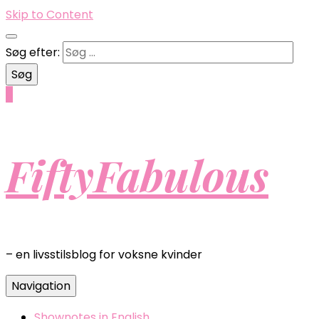
Skip to Content
Søg efter:
0
FiftyFabulous
– en livsstilsblog for voksne kvinder
Navigation
Shownotes in English