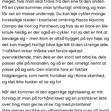
meget, hvis man skal trave fra den ene til den anden.
På en cykel kommer man lynhurtigt omkring, og man
får set en masse undervejs. Du kan leje cykler mange
forskellige steder i kvarteret omkring Piazza Navona,
Campo dei Fiori og Pantheon, og hvis du er bare en lille
smule heldig, er der også el-cykler. For ja, det er fint at
bevæge sig – men Rom er altså bygget på syv høje, og
det kan meget hurtigt blive lige lidt til den strenge side.
Trafikken virker måske ved første øjekast
overvældende, men dels er der stort set altid kø, dels
passer alle på hinanden, og så er det rimeligt nemt at
passe på sig selv. Den største fare er faktisk
fodgængere, som nemt fortaber sig i Roms skønhed,
og slet ikke husker at se sig for.
Når det kommer til den egentlige sightseeing, er mit
forslag at man på forhånd laver sig en prioriteret liste
over ting, man gerne vil se. Og med
prioriteret
liste
mener jeg ikke en udtømmende liste over alt hvad