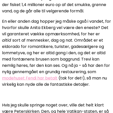
der fisket 1,4 millioner euro op af det smukke, grønne
vand, og de går alle til velgørende formål.
En eller anden dag hopper jeg måske også i vandet, for
hvorfor skulle Anita Ekberg vel være den eneste? Det
vil garanteret vække opmærksomhed, for her er
altid
sort af mennesker, dag og nat. Området er et
eldorado for romantikere, turister, gadesælgere og
lommetyve, og her er altid gang i den, og det er altid
med fontænens brusen som baggrund. Trevi kan
nemlig høres, før den kan ses. Og nå ja – så har den for
nylig gennemgået en grundig restaurering, som
modehuset Fendi har betalt
(tak for det!), så man nu
virkelig kan nyde alle de fantastiske detaljer.
Hvis jeg skulle springe noget over, ville det helt klart
være Peterskirken. Den, og hele Vatikan-staten, er så