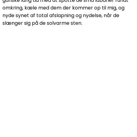
ganske lang tid med at spotte de små labaner rundt
omkring, kæle med dem der kommer op til mig, og
nyde synet af total afslapning og nydelse, når de
slænger sig på de solvarme sten.