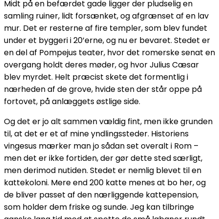
Midt på en befærdet gade ligger der pludselig en
samling ruiner, lidt forsænket, og afgrænset af en lav
mur. Det er resterne af fire templer, som blev fundet
under et byggeri i 20’erne, og nu er bevaret. Stedet er
en del af Pompejus teater, hvor det romerske senat en
overgang holdt deres møder, og hvor Julius Cæsar
blev myrdet. Helt præcist skete det formentlig i
nærheden af de grove, hvide sten der står oppe på
fortovet, på anlæggets østlige side.
Og det er jo alt sammen vældig fint, men ikke grunden
til, at det er et af mine yndlingssteder. Historiens
vingesus mærker man jo sådan set overalt i Rom –
men det er ikke fortiden, der gør dette sted særligt,
men derimod nutiden. Stedet er nemlig blevet til en
kattekoloni. Mere end 200 katte menes at bo her, og
de bliver passet af den nærliggende kattepension,
som holder dem friske og sunde. Jeg kan tilbringe