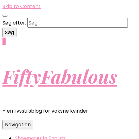
Skip to Content
Søg efter:
0
FiftyFabulous
– en livsstilsblog for voksne kvinder
Navigation
Shownotes in English