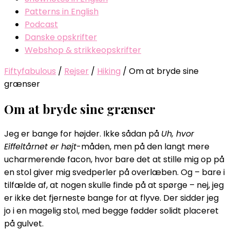
Patterns in English
Podcast
Danske opskrifter
Webshop & strikkeopskrifter
Fiftyfabulous
/
Rejser
/
Hiking
/
Om at bryde sine
grænser
Om at bryde sine grænser
Jeg er bange for højder. Ikke sådan på
Uh, hvor
Eiffeltårnet er højt
-måden, men på den langt mere
ucharmerende facon, hvor bare det at stille mig op på
en stol giver mig svedperler på overlæben. Og – bare i
tilfælde af, at nogen skulle finde på at spørge – nej, jeg
er ikke det fjerneste bange for at flyve. Der sidder jeg
jo i en magelig stol, med begge fødder solidt placeret
på gulvet.