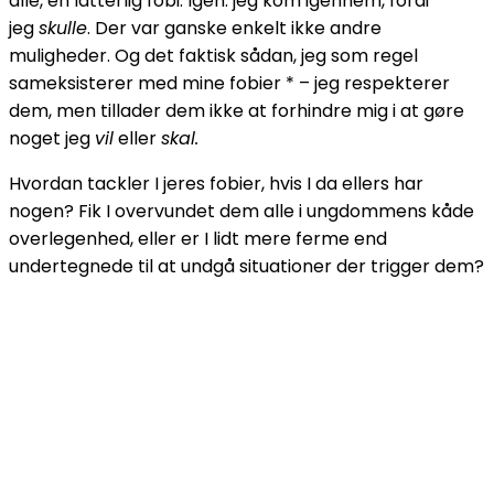
alle, en latterlig fobi. Igen: jeg kom igennem, fordi
jeg
skulle
. Der var ganske enkelt ikke andre
muligheder. Og det faktisk sådan, jeg som regel
sameksisterer med mine fobier * – jeg respekterer
dem, men tillader dem ikke at forhindre mig i at gøre
noget jeg
vil
eller
skal.
Hvordan tackler I jeres fobier, hvis I da ellers har
nogen? Fik I overvundet dem alle i ungdommens kåde
overlegenhed, eller er I lidt mere ferme end
undertegnede til at undgå situationer der trigger dem?