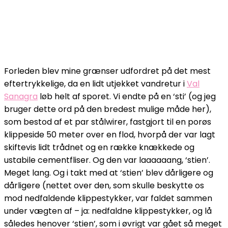
Forleden blev mine grænser udfordret på det mest
eftertrykkelige, da en lidt utjekket vandretur i
Val
Sanagra
løb helt af sporet. Vi endte på en ‘sti’ (og jeg
bruger dette ord på den bredest mulige måde her),
som bestod af et par stålwirer, fastgjort til en porøs
klippeside 50 meter over en flod, hvorpå der var lagt
skiftevis lidt trådnet og en række knækkede og
ustabile cementfliser. Og den var laaaaaang, ‘stien’.
Meget lang. Og i takt med at ‘stien’ blev dårligere og
dårligere (nettet over den, som skulle beskytte os
mod nedfaldende klippestykker, var faldet sammen
under vægten af – ja: nedfaldne klippestykker, og lå
således henover ‘stien’, som i øvrigt var gået så meget