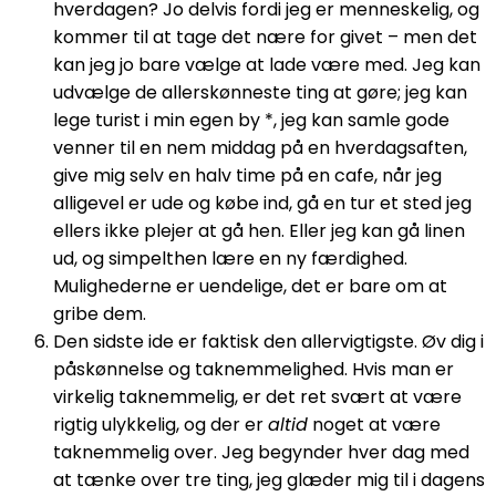
hverdagen? Jo delvis fordi jeg er menneskelig, og
kommer til at tage det nære for givet – men det
kan jeg jo bare vælge at lade være med. Jeg kan
udvælge de allerskønneste ting at gøre; jeg kan
lege turist i min egen by *, jeg kan samle gode
venner til en nem middag på en hverdagsaften,
give mig selv en halv time på en cafe, når jeg
alligevel er ude og købe ind, gå en tur et sted jeg
ellers ikke plejer at gå hen. Eller jeg kan gå linen
ud, og simpelthen lære en ny færdighed.
Mulighederne er uendelige, det er bare om at
gribe dem.
Den sidste ide er faktisk den allervigtigste. Øv dig i
påskønnelse og taknemmelighed. Hvis man er
virkelig taknemmelig, er det ret svært at være
rigtig ulykkelig, og der er
altid
noget at være
taknemmelig over. Jeg begynder hver dag med
at tænke over tre ting, jeg glæder mig til i dagens