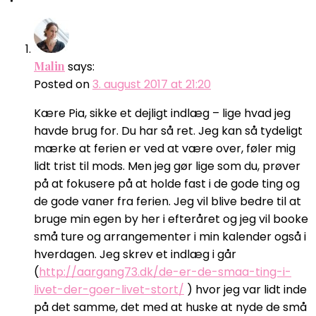
Malin
says:
Posted on
3. august 2017 at 21:20
Kære Pia, sikke et dejligt indlæg – lige hvad jeg
havde brug for. Du har så ret. Jeg kan så tydeligt
mærke at ferien er ved at være over, føler mig
lidt trist til mods. Men jeg gør lige som du, prøver
på at fokusere på at holde fast i de gode ting og
de gode vaner fra ferien. Jeg vil blive bedre til at
bruge min egen by her i efteråret og jeg vil booke
små ture og arrangementer i min kalender også i
hverdagen. Jeg skrev et indlæg i går
(
http://aargang73.dk/de-er-de-smaa-ting-i-
livet-der-goer-livet-stort/
) hvor jeg var lidt inde
på det samme, det med at huske at nyde de små