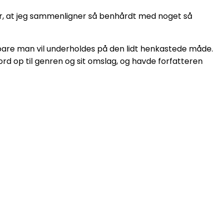
atter, at jeg sammenligner så benhårdt med noget så
r bare man vil underholdes på den lidt henkastede måde.
rd op til genren og sit omslag, og havde forfatteren