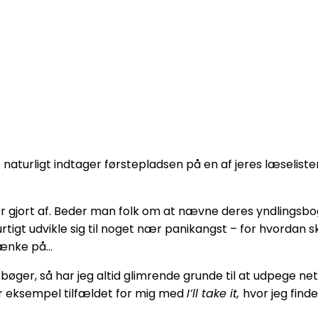
 naturligt indtager førstepladsen på en af jeres læselister
er gjort af. Beder man folk om at nævne deres yndlingsbog,
urtigt udvikle sig til noget nær panikangst – for hvordan
tænke på…
ger, så har jeg altid glimrende grunde til at udpege net
r eksempel tilfældet for mig med
I’ll take it,
hvor jeg find