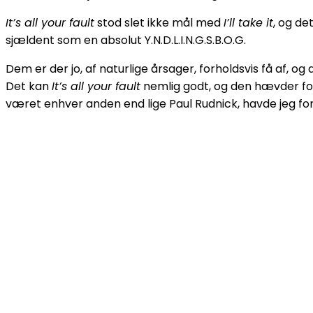
It’s all your fault
stod slet ikke mål med
I’ll take it
, og de
sjældent som en absolut Y.N.D.L.I.N.G.S.B.O.G.
Dem er der jo, af naturlige årsager, forholdsvis få af, 
Det kan
It’s all your fault
nemlig godt, og den hævder for 
været enhver anden end lige Paul Rudnick, havde jeg f