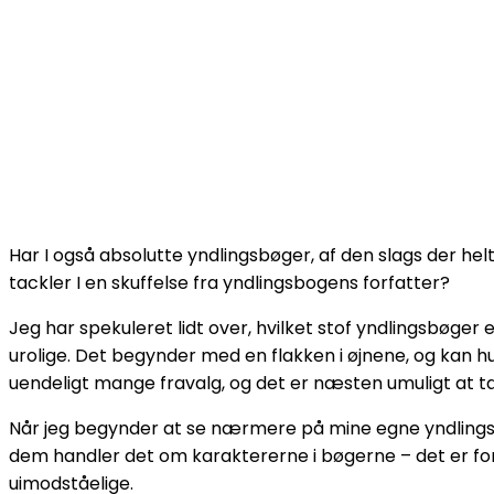
Har I også absolutte yndlingsbøger, af den slags der helt
tackler I en skuffelse fra yndlingsbogens forfatter?
Jeg har spekuleret lidt over, hvilket stof yndlingsbøger 
urolige. Det begynder med en flakken i øjnene, og kan h
uendeligt mange fravalg, og det er næsten umuligt at 
Når jeg begynder at se nærmere på mine egne yndlingsbø
dem handler det om karaktererne i bøgerne – det er fo
uimodståelige.