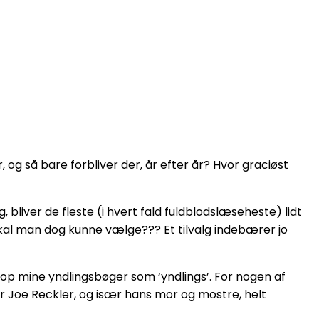
, og så bare forbliver der, år efter år? Hvor graciøst
 bliver de fleste (i hvert fald fuldblodslæseheste) lidt
 skal man dog kunne vælge??? Et tilvalg indebærer jo
op mine yndlingsbøger som ‘yndlings’. For nogen af
er Joe Reckler, og især hans mor og mostre, helt