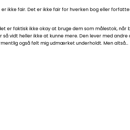
t er ikke fair. Det er ikke fair for hverken bog eller forf
og det er faktisk ikke okay at bruge dem som målestok, nå
så vidt heller ikke at kunne mere. Den lever med andre o
ormentlig også følt mig udmærket underholdt. Men altså…