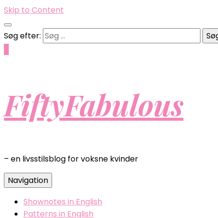
Skip to Content
Søg efter:
0
FiftyFabulous
– en livsstilsblog for voksne kvinder
Navigation
Shownotes in English
Patterns in English