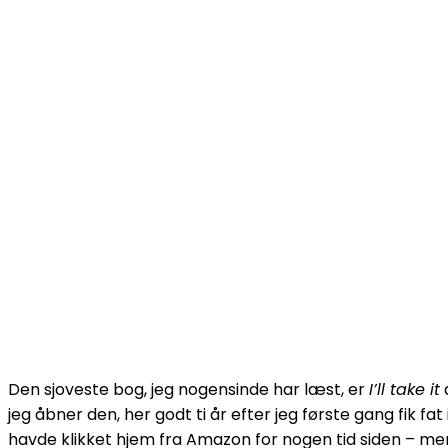
Den sjoveste bog, jeg nogensinde har læst, er
I’ll take it
a
jeg åbner den, her godt ti år efter jeg første gang fik fa
havde klikket hjem fra Amazon for nogen tid siden – men