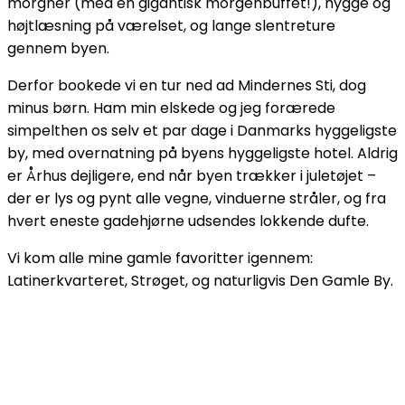
morgner (med en gigantisk morgenbuffet!), hygge og
højtlæsning på værelset, og lange slentreture
gennem byen.
Derfor bookede vi en tur ned ad Mindernes Sti, dog
minus børn. Ham min elskede og jeg forærede
simpelthen os selv et par dage i Danmarks hyggeligste
by, med overnatning på byens hyggeligste hotel. Aldrig
er Århus dejligere, end når byen trækker i juletøjet –
der er lys og pynt alle vegne, vinduerne stråler, og fra
hvert eneste gadehjørne udsendes lokkende dufte.
Vi kom alle mine gamle favoritter igennem:
Latinerkvarteret, Strøget, og naturligvis Den Gamle By.