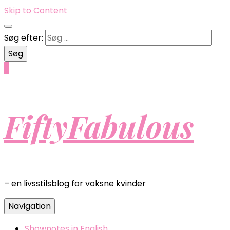
Skip to Content
Søg efter:
0
FiftyFabulous
– en livsstilsblog for voksne kvinder
Navigation
Shownotes in English