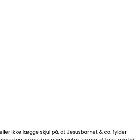
heller ikke lægge skjul på, at Jesusbarnet & co. fylder
kønhed og varme i en mørk vinter, og om at tage mig tid