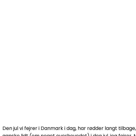
Den jul vi fejrer i Danmark i dag, har rødder langt tilbag
ganske lidt (om noget overhovedet) i den jul, jeg fejrer