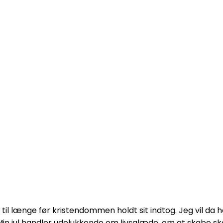
e, til længe før kristendommen holdt sit indtog. Jeg vil da 
. Min jul handler udelukkende om livsglæde, om at skabe s