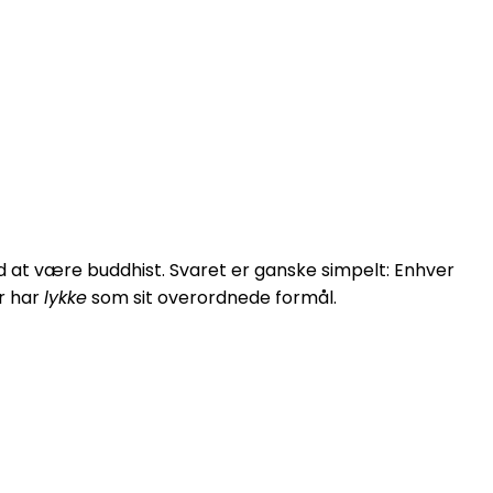
d at være buddhist. Svaret er ganske simpelt: Enhver
er har
lykke
som sit overordnede formål.