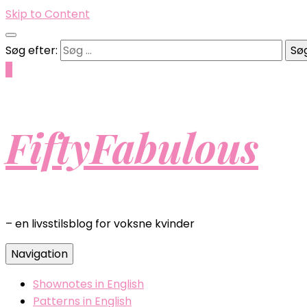
Skip to Content
Søg efter:
0
FiftyFabulous
– en livsstilsblog for voksne kvinder
Navigation
Shownotes in English
Patterns in English