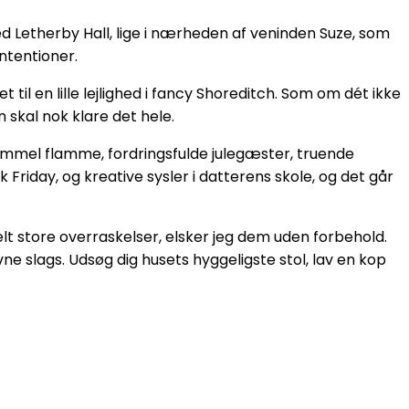
ed Letherby Hall, lige i nærheden af veninden Suze, som
ntentioner.
 til en lille lejlighed i fancy Shoreditch. Som om dét ikke
n skal nok klare det hele.
ammel flamme, fordringsfulde julegæster, truende
riday, og kreative sysler i datterens skole, og det går
t store overraskelser, elsker jeg dem uden forbehold.
ne slags. Udsøg dig husets hyggeligste stol, lav en kop