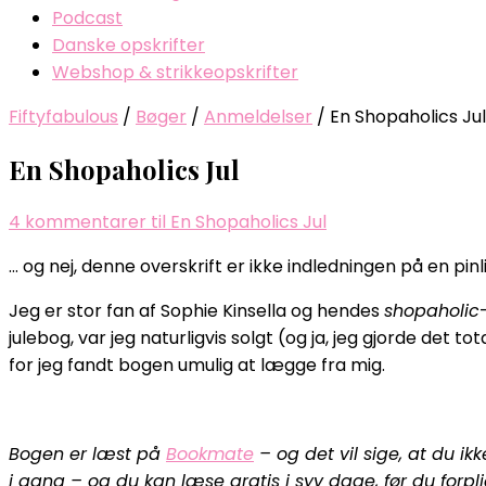
Podcast
Danske opskrifter
Webshop & strikkeopskrifter
Fiftyfabulous
/
Bøger
/
Anmeldelser
/
En Shopaholics Jul
En Shopaholics Jul
4 kommentarer
til En Shopaholics Jul
… og nej, denne overskrift er ikke indledningen på en pi
Jeg er stor fan af Sophie Kinsella og hendes
shopaholic
julebog, var jeg naturligvis solgt (og ja, jeg gjorde det tot
for jeg fandt bogen umulig at lægge fra mig.
Bogen er læst på
Bookmate
– og det vil sige, at du ik
i gang – og du kan læse gratis i syv dage, før du forpli