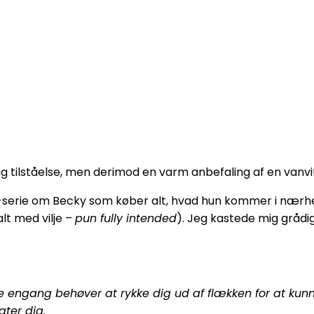
nlig tilståelse, men derimod en varm anbefaling af en vanv
-serie om Becky som køber alt, hvad hun kommer i nærhede
alt med vilje –
pun fully intended
). Jeg kastede mig grådi
ke engang behøver at rykke dig ud af flækken for at kunne
gter dig.