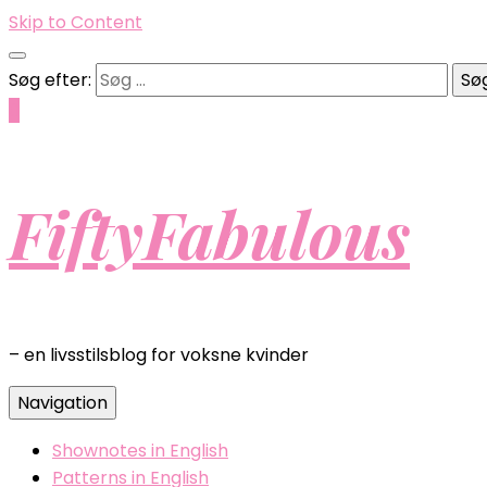
Skip to Content
Søg efter:
0
FiftyFabulous
– en livsstilsblog for voksne kvinder
Navigation
Shownotes in English
Patterns in English