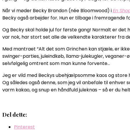
Når vi møder Becky Brandon (née Bloomwood) i
En Shop
Becky også arbejder for. Hun er tilbage i fremragende f
Og Becky skal holde jul for første gang! Normalt er det he
var nok, har stort set alle de velkendte karakterer fra de 
Med mantraet “Alt det som Grinchen kan stjæle, er ikk
swinger-parties, juleindkøb, llama-julekugler, veganer-ø
selvfølgelig omtrent som man kunne forvente…
Jeg er vild med Beckys ubehjælpsomme kaos og store hje
Og således også denne, som jeg vil anbefale til enhver s
varm kakao, og snup en håndfuld juleknas – så er du helt 
Del dette:
Pinterest