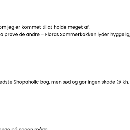
om jeg er kommet til at holde meget af.
 da prøve de andre – Floras Sommerkøkken lyder hyggelig, 
edste Shopaholic bog, men sød og gør ingen skade 😉 kh. 
ydende på nogen måde