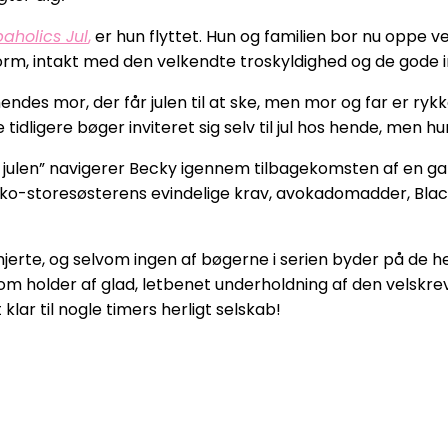
aholics Jul
,
er hun flyttet. Hun og familien bor nu oppe v
orm, intakt med den velkendte troskyldighed og de gode i
ndes mor, der får julen til at ske, men mor og far er rykket
tidligere bøger inviteret sig selv til jul hos hende, men hu
e julen” navigerer Becky igennem tilbagekomsten af en g
ko-storesøsterens evindelige krav, avokadomadder, Black F
rte, og selvom ingen af bøgerne i serien byder på de hel
om holder af glad, letbenet underholdning af den velskrev
klar til nogle timers herligt selskab!