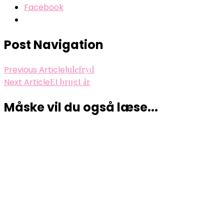
Facebook
Post Navigation
Previous Article
Julefryd
Next Article
Et brugt år
Måske vil du også læse...