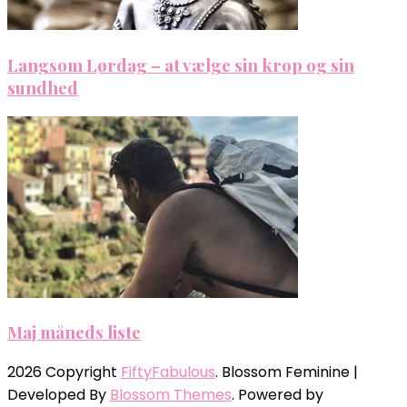
Langsom Lørdag – at vælge sin krop og sin
sundhed
Maj måneds liste
2026 Copyright
FiftyFabulous
.
Blossom Feminine |
Developed By
Blossom Themes
. Powered by