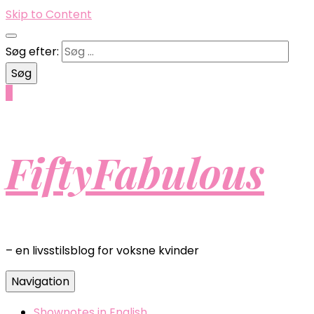
Skip to Content
Søg efter:
0
FiftyFabulous
– en livsstilsblog for voksne kvinder
Navigation
Shownotes in English