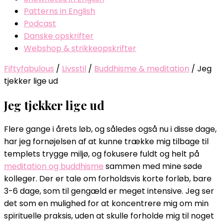
Patterns in English
Podcast
Danske opskrifter
Webshop & strikkeopskrifter
Fiftyfabulous
/
Livsstil
/
Buddhisme & meditation
/
Jeg
tjekker lige ud
Jeg tjekker lige ud
Flere gange i årets løb, og således også nu i disse dage,
har jeg fornøjelsen af at kunne trække mig tilbage til
templets trygge miljø, og fokusere fuldt og helt på
meditation og buddhisme
sammen med mine søde
kolleger. Der er tale om forholdsvis korte forløb, bare
3-6 dage, som til gengæld er meget intensive. Jeg ser
det som en mulighed for at koncentrere mig om min
spirituelle praksis, uden at skulle forholde mig til noget