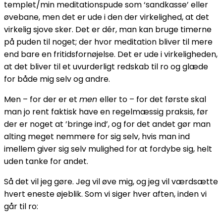
templet/min meditationspude som ‘sandkasse’ eller
øvebane, men det er ude i den der virkelighed, at det
virkelig sjove sker. Det er dér, man kan bruge timerne
på puden til noget; der hvor meditation bliver til mere
end bare en fritidsfornøjelse. Det er ude i virkeligheden,
at det bliver til et uvurderligt redskab til ro og glæde
for både mig selv og andre.
Men – for der er et
men
eller to – for det første skal
man jo rent faktisk have en regelmæssig praksis, før
der er noget at ’bringe ind’, og for det andet gør man
alting meget nemmere for sig selv, hvis man ind
imellem giver sig selv mulighed for at fordybe sig, helt
uden tanke for andet.
Så det vil jeg gøre. Jeg vil øve mig, og jeg vil værdsætte
hvert eneste øjeblik. Som vi siger hver aften, inden vi
går til ro: