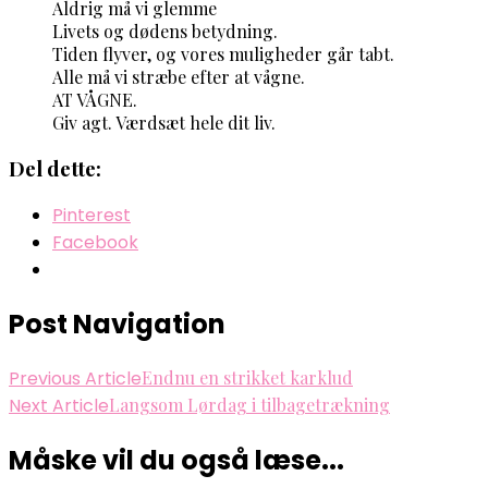
Aldrig må vi glemme
Livets og dødens betydning.
Tiden flyver, og vores muligheder går tabt.
Alle må vi stræbe efter at vågne.
AT VÅGNE.
Giv agt. Værdsæt hele dit liv.
Del dette:
Pinterest
Facebook
Post Navigation
Previous Article
Endnu en strikket karklud
Next Article
Langsom Lørdag i tilbagetrækning
Måske vil du også læse...