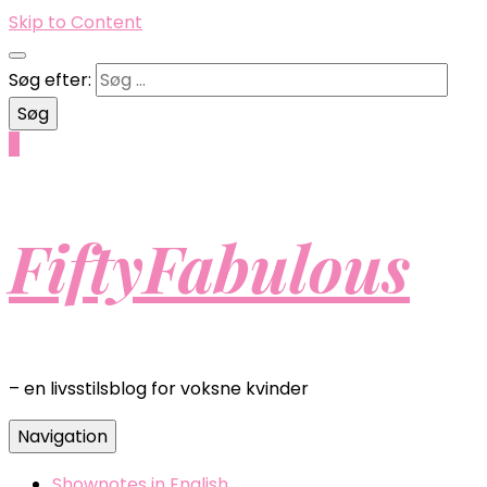
Skip to Content
Søg efter:
0
FiftyFabulous
– en livsstilsblog for voksne kvinder
Navigation
Shownotes in English