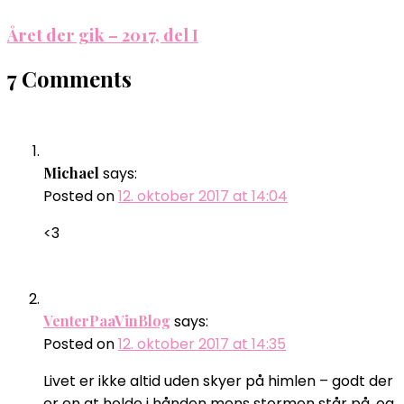
Året der gik – 2017, del I
7 Comments
Michael
says:
Posted on
12. oktober 2017 at 14:04
<3
VenterPaaVinBlog
says:
Posted on
12. oktober 2017 at 14:35
Livet er ikke altid uden skyer på himlen – godt der
er en at holde i hånden mens stormen står på, og