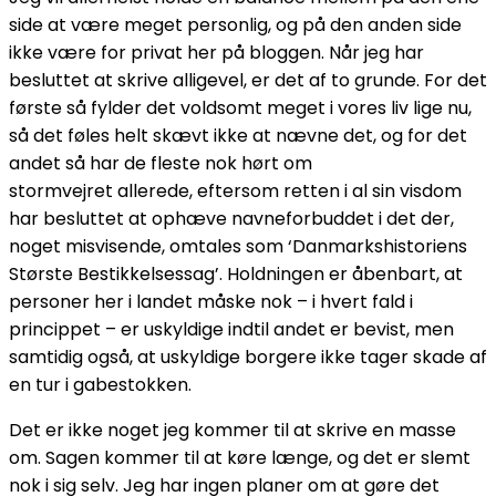
side at være meget personlig, og på den anden side
ikke være for privat her på bloggen. Når jeg har
besluttet at skrive alligevel, er det af to grunde. For det
første så fylder det voldsomt meget i vores liv lige nu,
så det føles helt skævt ikke at nævne det, og for det
andet så har de fleste nok hørt om
stormvejret allerede, eftersom retten i al sin visdom
har besluttet at ophæve navneforbuddet i det der,
noget misvisende, omtales som ‘Danmarkshistoriens
Største Bestikkelsessag’. Holdningen er åbenbart, at
personer her i landet måske nok – i hvert fald i
princippet – er uskyldige indtil andet er bevist, men
samtidig også, at uskyldige borgere ikke tager skade af
en tur i gabestokken.
Det er ikke noget jeg kommer til at skrive en masse
om. Sagen kommer til at køre længe, og det er slemt
nok i sig selv. Jeg har ingen planer om at gøre det