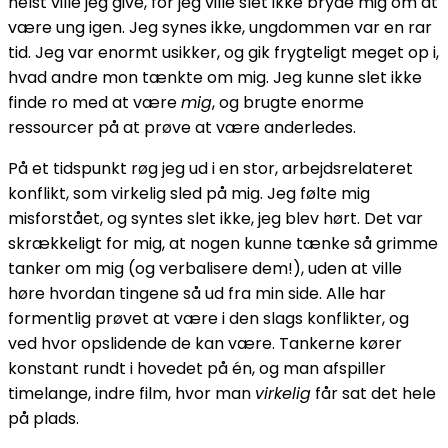
helst ville jeg give, for jeg ville slet ikke bryde mig om at
være ung igen. Jeg synes ikke, ungdommen var en rar
tid. Jeg var enormt usikker, og gik frygteligt meget op i,
hvad andre mon tænkte om mig. Jeg kunne slet ikke
finde ro med at være
mig
, og brugte enorme
ressourcer på at prøve at være anderledes.
På et tidspunkt røg jeg ud i en stor, arbejdsrelateret
konflikt, som virkelig sled på mig. Jeg følte mig
misforstået, og syntes slet ikke, jeg blev hørt. Det var
skrækkeligt for mig, at nogen kunne tænke så grimme
tanker om mig (og verbalisere dem!), uden at ville
høre hvordan tingene så ud fra min side. Alle har
formentlig prøvet at være i den slags konflikter, og
ved hvor opslidende de kan være. Tankerne kører
konstant rundt i hovedet på én, og man afspiller
timelange, indre film, hvor man
virkelig
får sat det hele
på plads.