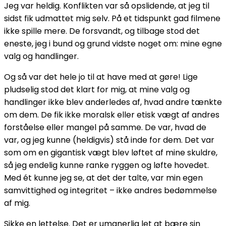
Jeg var heldig. Konflikten var så opslidende, at jeg til
sidst fik udmattet mig selv. På et tidspunkt gad filmene
ikke spille mere. De forsvandt, og tilbage stod det
eneste, jeg i bund og grund vidste noget om: mine egne
valg og handlinger.
Og så var det hele jo til at have med at gøre! Lige
pludselig stod det klart for mig, at mine valg og
handlinger ikke blev anderledes af, hvad andre tænkte
om dem. De fik ikke moralsk eller etisk vægt af andres
forståelse eller mangel på samme. De var, hvad de
var, og jeg kunne (heldigvis) stå inde for dem. Det var
som om en gigantisk vægt blev løftet af mine skuldre,
så jeg endelig kunne ranke ryggen og løfte hovedet.
Med ét kunne jeg se, at det der talte, var min egen
samvittighed og integritet – ikke andres bedømmelse
af mig.
Sikke en lettelse. Det er umanerlig let at bære sin