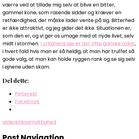
værre ved at tillade mig selv at blive en bitter,
gammel kone, som rasende sidder og kræver en
retfærdighed, der måske lader vente på sig. Bitterhed
er ikke attraktivt, og jeg gider det ikke. Situationen er,
som den er, og vi gør os umage med at nyde livet, selv
midt i stormen.
I orkanens øje er der ofte ganske roligt
,
i hvert fald hvis man er så heldig, at man har truffet så
gode valg, at man kan holde ryggen rank og se sig selv
i øjnene uden skam.
Del dette:
Pinterest
Facebook
alder
etik
samvittighed
Post Navigation