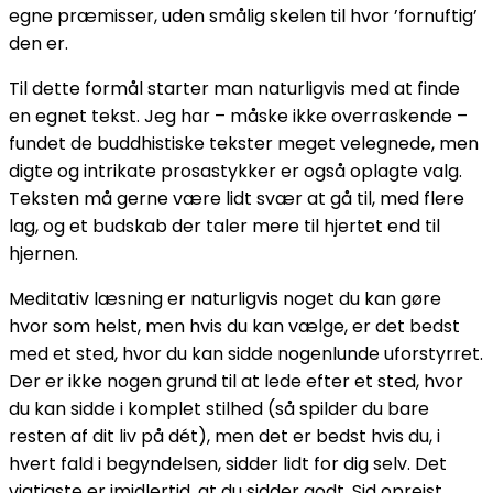
egne præmisser, uden smålig skelen til hvor ’fornuftig’
den er.
Til dette formål starter man naturligvis med at finde
en egnet tekst. Jeg har – måske ikke overraskende –
fundet de buddhistiske tekster meget velegnede, men
digte og intrikate prosastykker er også oplagte valg.
Teksten må gerne være lidt svær at gå til, med flere
lag, og et budskab der taler mere til hjertet end til
hjernen.
Meditativ læsning er naturligvis noget du kan gøre
hvor som helst, men hvis du kan vælge, er det bedst
med et sted, hvor du kan sidde nogenlunde uforstyrret.
Der er ikke nogen grund til at lede efter et sted, hvor
du kan sidde i komplet stilhed (så spilder du bare
resten af dit liv på dét), men det er bedst hvis du, i
hvert fald i begyndelsen, sidder lidt for dig selv. Det
vigtigste er imidlertid, at du sidder godt. Sid oprejst,