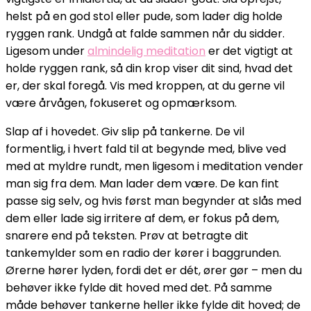
helst på en god stol eller pude, som lader dig holde
ryggen rank. Undgå at falde sammen når du sidder.
Ligesom under
almindelig meditation
er det vigtigt at
holde ryggen rank, så din krop viser dit sind, hvad det
er, der skal foregå. Vis med kroppen, at du gerne vil
være årvågen, fokuseret og opmærksom.
Slap af i hovedet. Giv slip på tankerne. De vil
formentlig, i hvert fald til at begynde med, blive ved
med at myldre rundt, men ligesom i meditation vender
man sig fra dem. Man lader dem være. De kan fint
passe sig selv, og hvis først man begynder at slås med
dem eller lade sig irritere af dem, er fokus på dem,
snarere end på teksten. Prøv at betragte dit
tankemylder som en radio der kører i baggrunden.
Ørerne hører lyden, fordi det er dét, ører gør – men du
behøver ikke fylde dit hoved med det. På samme
måde behøver tankerne heller ikke fylde dit hoved; de