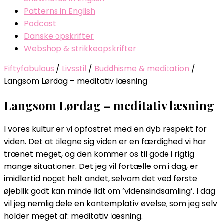
Patterns in English
Podcast
Danske opskrifter
Webshop & strikkeopskrifter
Fiftyfabulous
/
Livsstil
/
Buddhisme & meditation
/
Langsom Lørdag – meditativ læsning
Langsom Lørdag – meditativ læsning
I vores kultur er vi opfostret med en dyb respekt for
viden. Det at tilegne sig viden er en færdighed vi har
trænet meget, og den kommer os til gode i rigtig
mange situationer. Det jeg vil fortælle om i dag, er
imidlertid noget helt andet, selvom det ved første
øjeblik godt kan minde lidt om ’vidensindsamling’. I dag
vil jeg nemlig dele en kontemplativ øvelse, som jeg selv
holder meget af: meditativ læsning.