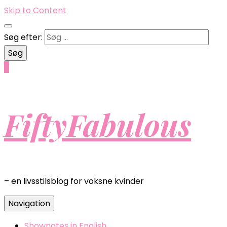
Skip to Content
Søg efter:
0
FiftyFabulous
– en livsstilsblog for voksne kvinder
Navigation
Shownotes in English