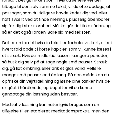
forstår. Det gør ikke spor – hvis du senere vender
tilbage til den selv samme tekst, vil du ofte opdage, at
passager, som du tidligere havde kedet dig ved, eller
haft svært ved at finde mening i, pludselig åbenbarer
sig for dig i stor skønhed. Måske går det ikke sådan, og
så er det også i orden. Bare sid med teksten.
Det er en fordel hvis din tekst er forholdsvis kort, eller i
hvert fald opdelt i korte kapitler, som vil kunne læses i
ét stræk. Hvis du imidlertid læser i længere perioder,
så husk dig selv på at tage nogle små pauser. Stræk
dig, gå lidt omkring, eller drik et glas vand. Hellere
mange små pauser end én lang. På den måde kan du
opfriske din vejrtrækning og løsne dine tanker hvis de
er gået i hårdknude, og bagefter vil du kunne
genoptage din læsning uden besvær.
Meditativ læsning kan naturligvis bruges som en
tilføjelse til en etableret meditationspraksis, men den