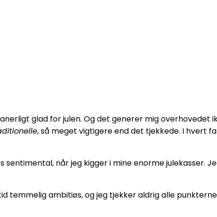
nerligt glad for julen. Og det generer mig overhovedet 
aditionelle
, så meget vigtigere end det tjekkede. I hvert f
les sentimental, når jeg kigger i mine enorme julekasser.
altid temmelig ambitiøs, og jeg tjekker aldrig alle punktern