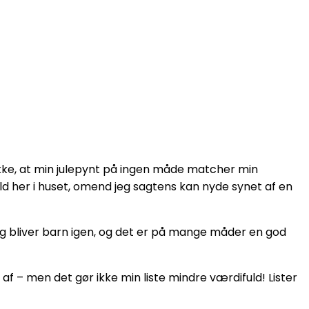
ikke, at min julepynt på ingen måde matcher min
ald her i huset, omend jeg sagtens kan nyde synet af en
 Jeg bliver barn igen, og det er på mange måder en god
e af – men det gør ikke min liste mindre værdifuld! Lister