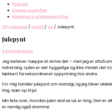
Podcast
Danske opskrifter
Webshop & strikkeopskrifter
Fiftyfabulous
/
Livsstil
/
Jul
/
Julepynt
Julepynt
til
2 kommentarer
Julepynt
Jeg behøver næppe at skrive det – men jeg er altså uma
indretning. I julen er
det hyggelige
og ikke mindst
det tr
lækkert farvekoordineret oppyntning hos andre.
For mig handler julepynt om nostalgi, og jeg bliver alde
ting. Især op til jul.
Min liste over, hvordan julen skal se ud, er lang. Den er 
er nemlig også drømme.