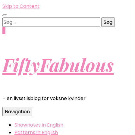
Skip to Content
Søg
efter:
0
FiftyFabulous
– en livsstilsblog for voksne kvinder
Navigation
Shownotes in English
Patterns in English