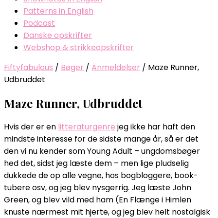
Patterns in English
Podcast
Danske opskrifter
Webshop & strikkeopskrifter
Fiftyfabulous
/
Bøger
/
Anmeldelser
/
Maze Runner,
Udbruddet
Maze Runner, Udbruddet
Hvis der er en
litteraturgenre
jeg ikke har haft den
mindste interesse for de sidste mange år, så er det
den vi nu kender som Young Adult – ungdomsbøger
hed det, sidst jeg læste dem – men lige pludselig
dukkede de op alle vegne, hos bogbloggere, book-
tubere osv, og jeg blev nysgerrig. Jeg læste John
Green, og blev vild med ham (En Flænge i Himlen
knuste nærmest mit hjerte, og jeg blev helt nostalgisk