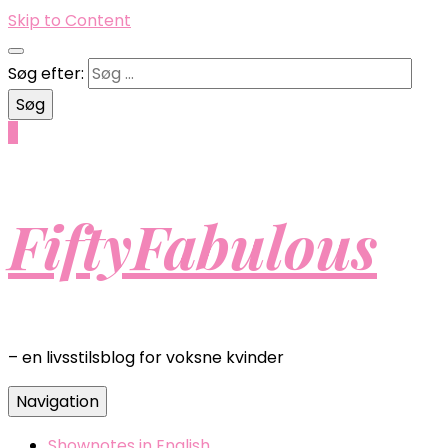
Skip to Content
Søg efter:
0
FiftyFabulous
– en livsstilsblog for voksne kvinder
Navigation
Shownotes in English