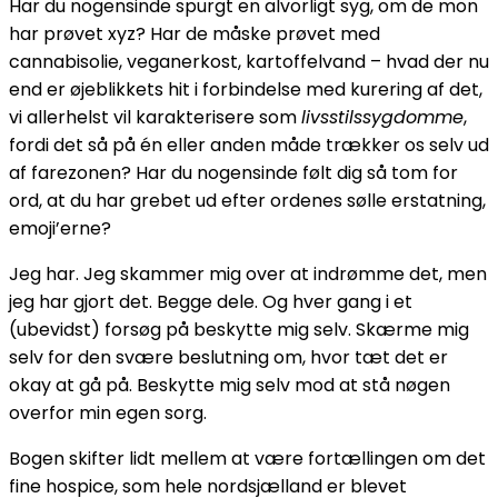
Har du nogensinde spurgt en alvorligt syg, om de mon
har prøvet xyz? Har de måske prøvet med
cannabisolie, veganerkost, kartoffelvand – hvad der nu
end er øjeblikkets hit i forbindelse med kurering af det,
vi allerhelst vil karakterisere som
livsstilssygdomme
,
fordi det så på én eller anden måde trækker os selv ud
af farezonen? Har du nogensinde følt dig så tom for
ord, at du har grebet ud efter ordenes sølle erstatning,
emoji’erne?
Jeg har. Jeg skammer mig over at indrømme det, men
jeg har gjort det. Begge dele. Og hver gang i et
(ubevidst) forsøg på beskytte mig selv. Skærme mig
selv for den svære beslutning om, hvor tæt det er
okay at gå på. Beskytte mig selv mod at stå nøgen
overfor min egen sorg.
Bogen skifter lidt mellem at være fortællingen om det
fine hospice, som hele nordsjælland er blevet