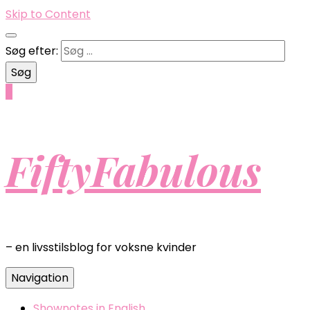
Skip to Content
Søg efter:
0
FiftyFabulous
– en livsstilsblog for voksne kvinder
Navigation
Shownotes in English