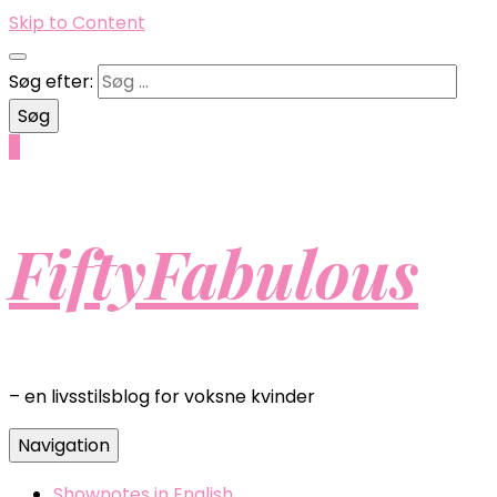
Skip to Content
Søg efter:
0
FiftyFabulous
– en livsstilsblog for voksne kvinder
Navigation
Shownotes in English