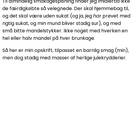
Til almindelig småkagespisning finder jeg imidlertid ikke
de færdigkøbte så velegnede. Der skal hjemmebag til,
og det skal være uden sukat (og ja, jeg
har
prøvet med
rigtig sukat, og min mund bliver stadig sur), og med
små bitte mandelstykker. Ikke noget med hverken en
hel eller halv mandel på hver brunkage.
Så her er min opskrift, tilpasset en barnlig smag (min),
men dog stadig med masser af herlige julekrydderier.