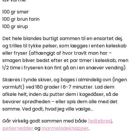
100 gr smør
100 gr brun farin
100 gr sirup
Det hele blandes burtigt sammen til en ensartet dej,
og trilles til tykke pølser, som lægges i enten køleskab
eller fryser (afhængigt af hvor travlt man har –
smagen bliver bedst efter et par timer i køleskab, men
1/2 time i fryseren kan fint gå an i en snæver vending).
Skæres i tynde skiver, og bages i almindelig ovn (ingen
varmluft) ved 180 grader i 6-7 minutter. Lad dem
afkøle helt, inden du putter dem i kagedåser, så de
bevarer sprødheden – eller spis dem alle med det
samme. Ved godt, hvad jeg ville vælge…
Går virkelig godt sammen med både
fedtebrød
,
pebernødder
og
marmeladeknapper
.