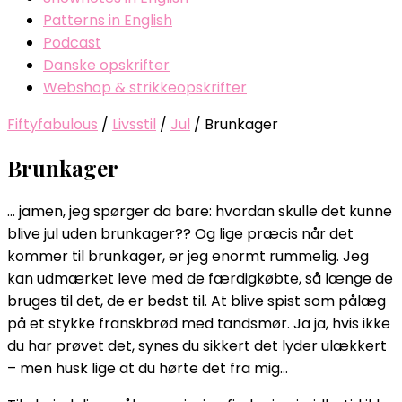
Patterns in English
Podcast
Danske opskrifter
Webshop & strikkeopskrifter
Fiftyfabulous
/
Livsstil
/
Jul
/
Brunkager
Brunkager
… jamen, jeg spørger da bare: hvordan skulle det kunne
blive jul uden brunkager?? Og lige præcis når det
kommer til brunkager, er jeg enormt rummelig. Jeg
kan udmærket leve med de færdigkøbte, så længe de
bruges til det, de er bedst til. At blive spist som pålæg
på et stykke franskbrød med tandsmør. Ja ja, hvis ikke
du har prøvet det, synes du sikkert det lyder ulækkert
– men husk lige at du hørte det fra mig…