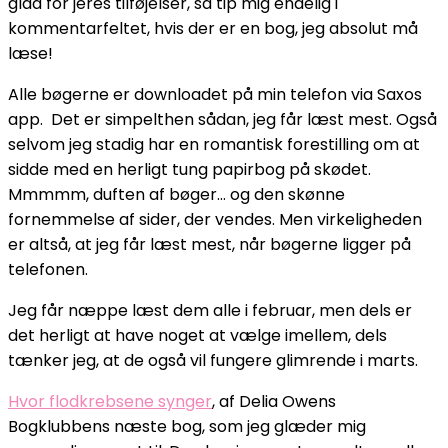
glad for jeres tilføjelser, så tip mig endelig i
kommentarfeltet, hvis der er en bog, jeg absolut må
læse!
Alle bøgerne er downloadet på min telefon via Saxos
app. Det er simpelthen sådan, jeg får læst mest. Også
selvom jeg stadig har en romantisk forestilling om at
sidde med en herligt tung papirbog på skødet.
Mmmmm, duften af bøger… og den skønne
fornemmelse af sider, der vendes. Men virkeligheden
er altså, at jeg får læst mest, når bøgerne ligger på
telefonen.
Jeg får næppe læst dem alle i februar, men dels er
det herligt at have noget at vælge imellem, dels
tænker jeg, at de også vil fungere glimrende i marts.
Hvor flodkrebsene synger
, af Delia Owens
Bogklubbens næste bog, som jeg glæder mig