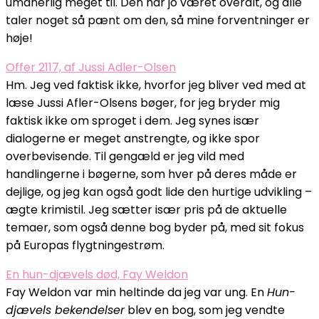
umanerlig meget til. Den har jo været overalt, og alle
taler noget så pænt om den, så mine forventninger er
høje!
Offer 2117, af Jussi Adler-Olsen
Hm. Jeg ved faktisk ikke, hvorfor jeg bliver ved med at
læse Jussi Afler-Olsens bøger, for jeg bryder mig
faktisk ikke om sproget i dem. Jeg synes især
dialogerne er meget anstrengte, og ikke spor
overbevisende. Til gengæld er jeg vild med
handlingerne i bøgerne, som hver på deres måde er
dejlige, og jeg kan også godt lide den hurtige udvikling –
ægte krimistil. Jeg sætter især pris på de aktuelle
temaer, som også denne bog byder på, med sit fokus
på Europas flygtningestrøm.
En hun-djævels død, Fay Weldon
Fay Weldon var min heltinde da jeg var ung. En
Hun-
djævels bekendelser
blev en bog, som jeg vendte