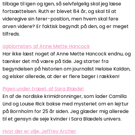
tilbage til igen og igen, så selvfølgelig skal jeg læse
fortsættelsen. Ruth er blevet 84 år, og skal til at
videregive sin fører-position, men hvem skal føre
arven videre? Er faktisk begyndt på den, og er meget
tilfreds.
Ligblomsten, af Anne Mette Hancock
Har ikke læst noget af Anne Mette Hancock endnu, og
tænker det må være på tide. Jeg starter fra
begyndelsen på historien om journalist Heloise Kaldan,
og elsker allerede, at der er flere bøger i rækken!
Pigen under træet, af Sara Blædel
En af de nordiske krimidronninger, som lader Camilla
Lind og Louise Rick bakse med mysteriet om en lejrtur
på Bornholm for 25 år siden. Jeg glæder mig allerede
til et gensyn de seje kvinder i Sara Blædels univers.
Hvor der er vilje, Jeffrey Archer