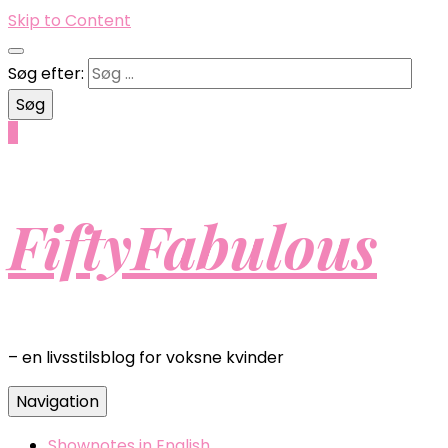
Skip to Content
Søg efter:
0
FiftyFabulous
– en livsstilsblog for voksne kvinder
Navigation
Shownotes in English