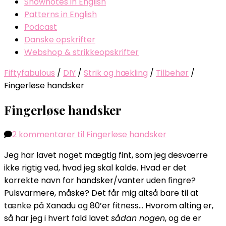
Shownotes in English
Patterns in English
Podcast
Danske opskrifter
Webshop & strikkeopskrifter
Fiftyfabulous
/
DIY
/
Strik og hækling
/
Tilbehør
/
Fingerløse handsker
Fingerløse handsker
2 kommentarer
til Fingerløse handsker
Jeg har lavet noget mægtig fint, som jeg desværre
ikke rigtig ved, hvad jeg skal kalde. Hvad er det
korrekte navn for handsker/vanter uden fingre?
Pulsvarmere, måske? Det får mig altså bare til at
tænke på Xanadu og 80’er fitness… Hvorom alting er,
så har jeg i hvert fald lavet
sådan nogen
, og de er