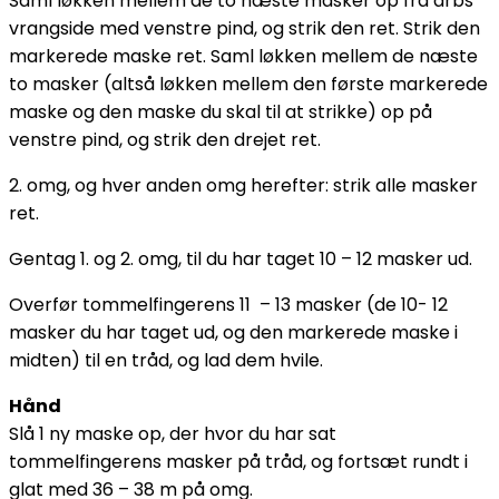
Saml løkken mellem de to næste masker op fra arbs
vrangside med venstre pind, og strik den ret. Strik den
markerede maske ret. Saml løkken mellem de næste
to masker (altså løkken mellem den første markerede
maske og den maske du skal til at strikke) op på
venstre pind, og strik den drejet ret.
2. omg, og hver anden omg herefter: strik alle masker
ret.
Gentag 1. og 2. omg, til du har taget 10 – 12 masker ud.
Overfør tommelfingerens 11 – 13 masker (de 10- 12
masker du har taget ud, og den markerede maske i
midten) til en tråd, og lad dem hvile.
Hånd
Slå 1 ny maske op, der hvor du har sat
tommelfingerens masker på tråd, og fortsæt rundt i
glat med 36 – 38 m på omg.