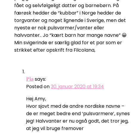
fået og selvfølgeligt datter og barnebørn. På
færøsk hedder de “kubbar” i Norge hedder de
torgvanter og noget lignende i Sverige, men det
nyeste er nok pulsvarmer/vanter eller
halvvanter.. Jo “kært barn har mange navne” 😀
Min svigerinde er særlig glad for et par som er
strikket efter opskrift fra Filcolana,
Pia
says:
Posted on
30. januar 2020 at 19:34
Hej Amy,
Hvor sjovt med de andre nordiske navne –
de er meget bedre end ‘pulsvarmere’, synes
jeg! Halvvanter er nu også godt, det tror jeg,
at jeg vil bruge fremover