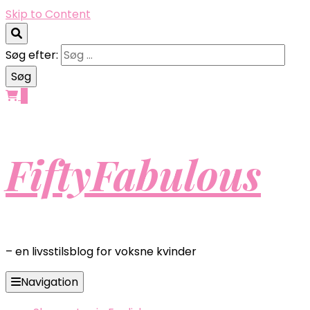
Skip to Content
Søg efter:
0
FiftyFabulous
– en livsstilsblog for voksne kvinder
Navigation