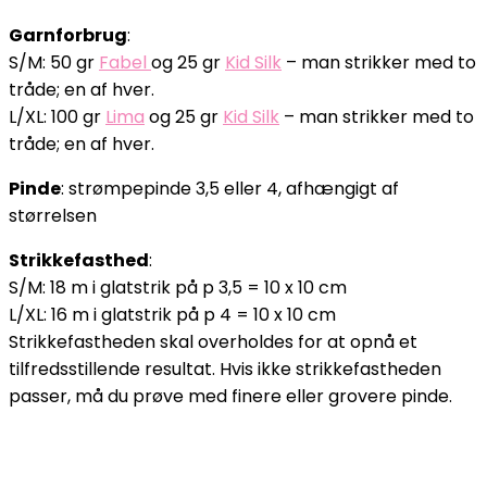
Garnforbrug
:
S/M: 50 gr
Fabel
og 25 gr
Kid Silk
– man strikker med to
tråde; en af hver.
L/XL: 100 gr
Lima
og 25 gr
Kid Silk
– man strikker med to
tråde; en af hver.
Pinde
: strømpepinde 3,5 eller 4, afhængigt af
størrelsen
Strikkefasthed
:
S/M: 18 m i glatstrik på p 3,5 = 10 x 10 cm
L/XL: 16 m i glatstrik på p 4 = 10 x 10 cm
Strikkefastheden skal overholdes for at opnå et
tilfredsstillende resultat. Hvis ikke strikkefastheden
passer, må du prøve med finere eller grovere pinde.