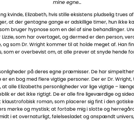
mine egne…
ng kvinde, Elizabeth, hvis stille eksistens pludselig tru
dager, at der gentagne gange er adskillige timer, hun ikk
, som bruger hypnose som en del af sine behandlinger. U
er Lizzie, som har overtaget, og dermed er den person, ver
 og som Dr. Wright kommer til at holde meget af. Han f
, som er overbevist om, at alle prøver at snyde hende for
ersonligheder på deres egne præmisser. De har simpelthen 
 er en bog med flere vigtige personer. Der er Dr. Wright, 
 at alle Elizabeths personligheder var lige vigtige – længe
lik er det ikke rigtigt. De er alle fire ligeværdige og s
let klaustrofobisk roman, som placerer sig fint i den goti
ers mørke og mystisk; at fortabe mig i slotte og herregår
 midt i et overnaturligt, følelsesladet og anspændt univer