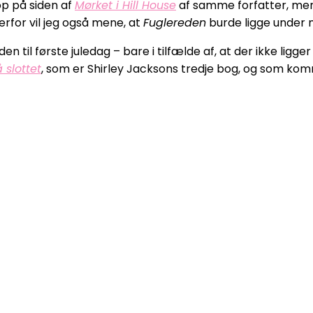
 på siden af
Mørket i Hill House
af samme forfatter, men 
erfor vil jeg også mene, at
Fuglereden
burde ligge under m
en til første juledag – bare i tilfælde af, at der ikke ligg
 slottet
, som er Shirley Jacksons tredje bog, og som k