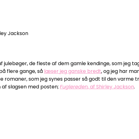
rley Jackson
af julebøger, de fleste af dem gamle kendinge, som jeg ta
 på flere gange, så
læser jeg ganske bredt
, og jeg har ma
iske romaner, som jeg synes passer så godt til den varme tr
 én af slagsen med posten;
Fuglereden
, af Shirley Jackson
.