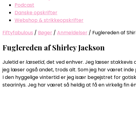
Podcast
Danske opskrifter
Webshop & strikkeopskrifter
Fiftyfabulous
/
Bøger
/
Anmeldelser
/
Fuglereden af Shi
Fuglereden af Shirley Jackson
Juletid er
læsetid
, det ved enhver. Jeg læser stakkevis 
jeg læser også andet, trods alt. Som jeg har været inde
I den hyggelige vintertid er jeg især begejstret for got
stearinlys. Jeg har været så heldig at få en virkelig fin