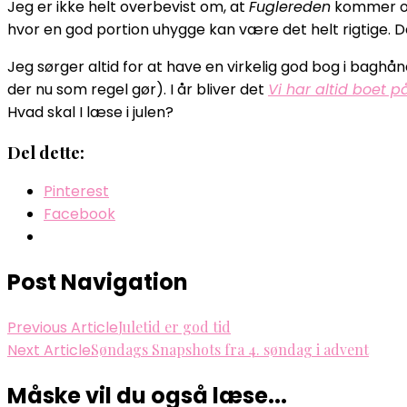
Jeg er ikke helt overbevist om, at
Fuglereden
kommer op
hvor en god portion uhygge kan være det helt rigtige. D
Jeg sørger altid for at have en virkelig god bog i baghånd
der nu som regel gør). I år bliver det
Vi har altid boet på
Hvad skal I læse i julen?
Del dette:
Pinterest
Facebook
Post Navigation
Previous Article
Juletid er god tid
Next Article
Søndags Snapshots fra 4. søndag i advent
Måske vil du også læse...