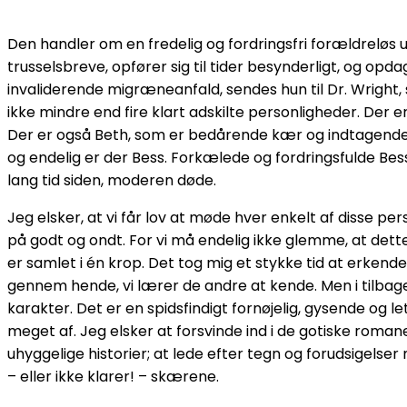
Den handler om en fredelig og fordringsfri forældreløs u
trusselsbreve, opfører sig til tider besynderligt, og op
invaliderende migræneanfald, sendes hun til Dr. Wright
ikke mindre end fire klart adskilte personligheder. Der 
Der er også Beth, som er bedårende kær og indtagende,
og endelig er der Bess. Forkælede og fordringsfulde Bess
lang tid siden, moderen døde.
Jeg elsker, at vi får lov at møde hver enkelt af disse p
på godt og ondt. For vi må endelig ikke glemme, at dette
er samlet i én krop. Det tog mig et stykke tid at erkende,
gennem hende, vi lærer de andre at kende. Men i tilbageb
karakter. Det er en spidsfindigt fornøjelig, gysende og 
meget af. Jeg elsker at forsvinde ind i de gotiske roman
uhyggelige historier; at lede efter tegn og forudsigelser
– eller ikke klarer! – skærene.