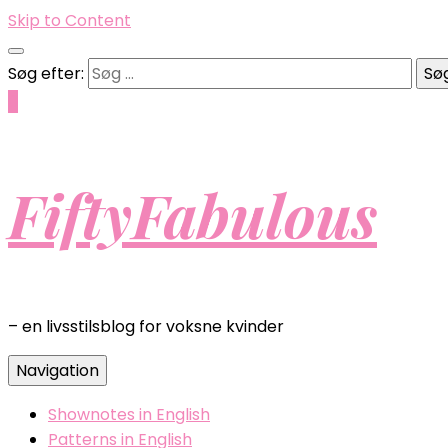
Skip to Content
Søg efter:
0
FiftyFabulous
– en livsstilsblog for voksne kvinder
Navigation
Shownotes in English
Patterns in English