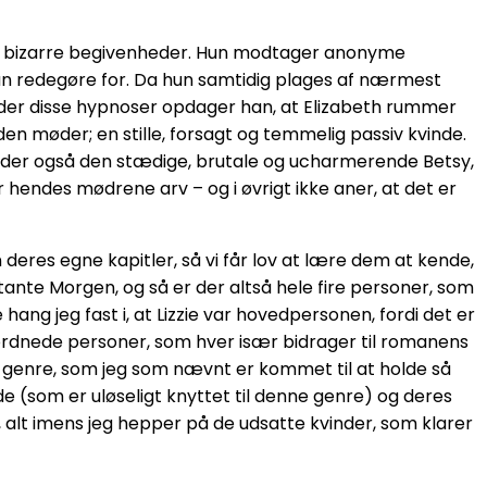
es af bizarre begivenheder. Hun modtager anonyme
e kan redegøre for. Da hun samtidig plages af nærmest
nder disse hypnoser opdager han, at Elizabeth rummer
den møder; en stille, forsagt og temmelig passiv kvinde.
inder også den stædige, brutale og ucharmerende Betsy,
 hendes mødrene arv – og i øvrigt ikke aner, at det er
deres egne kapitler, så vi får lov at lære dem at kende,
tante Morgen, og så er der altså hele fire personer, som
 hang jeg fast i, at Lizzie var hovedpersonen, fordi det er
ideordnede personer, som hver især bidrager til romanens
ske genre, som jeg som nævnt er kommet til at holde så
de (som er uløseligt knyttet til denne genre) og deres
s, alt imens jeg hepper på de udsatte kvinder, som klarer