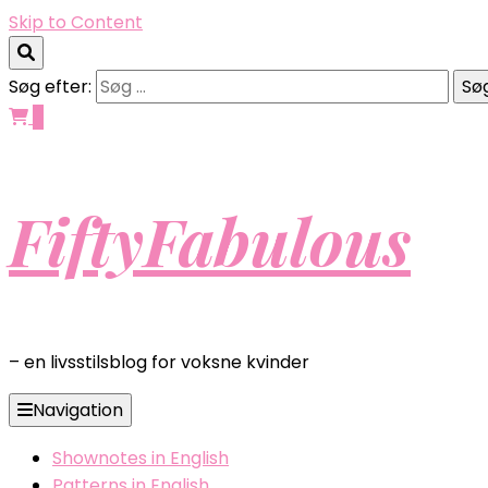
Skip to Content
Søg efter:
0
FiftyFabulous
– en livsstilsblog for voksne kvinder
Navigation
Shownotes in English
Patterns in English