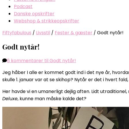
Podcast
Danske opskrifter
Webshop & strikkeopskrifter
Fiftyfabulous
/
Livsstil
/
Fester & gæster
/
Godt nytår!
Godt nytår!
6 kommentarer
til Godt nytår!
Jeg håber I alle er kommet godt ind i det nye år, hvord
skulle 1. januar var at se skihop? Nytår er det i hvert fal
Her havde vi en umanerligt dejlig aften. Lidt utraditione
Deluxe
, kunne man måske kalde det?