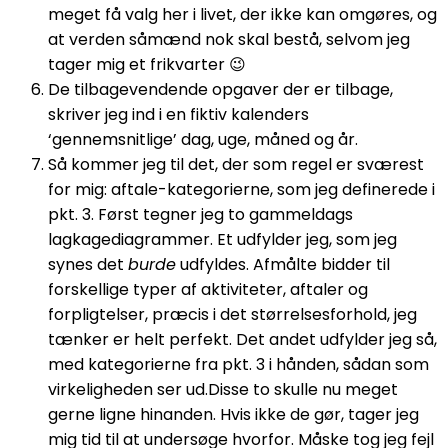
meget få valg her i livet, der ikke kan omgøres, og
at verden såmænd nok skal bestå, selvom jeg
tager mig et frikvarter 😉
De tilbagevendende opgaver der er tilbage,
skriver jeg ind i en fiktiv kalenders
‘gennemsnitlige’ dag, uge, måned og år.
Så kommer jeg til det, der som regel er sværest
for mig: aftale-kategorierne, som jeg definerede i
pkt. 3. Først tegner jeg to gammeldags
lagkagediagrammer. Et udfylder jeg, som jeg
synes det
burde
udfyldes. Afmålte bidder til
forskellige typer af aktiviteter, aftaler og
forpligtelser, præcis i det størrelsesforhold, jeg
tænker er helt perfekt. Det andet udfylder jeg så,
med kategorierne fra pkt. 3 i hånden, sådan som
virkeligheden ser ud.Disse to skulle nu meget
gerne ligne hinanden. Hvis ikke de gør, tager jeg
mig tid til at undersøge hvorfor. Måske tog jeg fejl