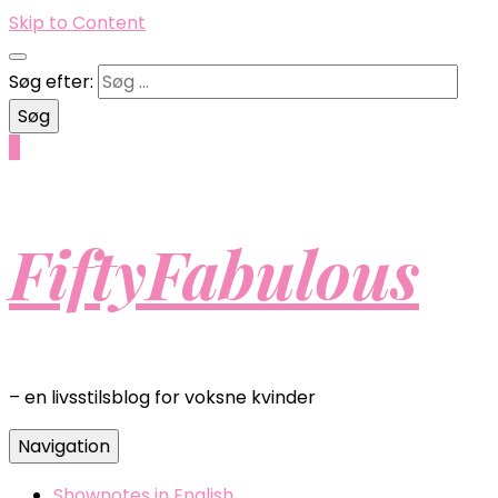
Skip to Content
Søg efter:
0
FiftyFabulous
– en livsstilsblog for voksne kvinder
Navigation
Shownotes in English