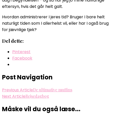
dag i begyndelsen – og så har jeg jo mine halvårlige
eftersyn, hvis det går helt galt.
Hvordan administrerer I jeres tid? Bruger I bare helt
naturligt tiden som I allerhelst vil, eller har I også brug
for jævnlige tjek?
Del dette:
Pinterest
Facebook
Post Navigation
Previous Article
De ultimative muffins
Next Article
Rejsedagbog
Måske vil du også læse...