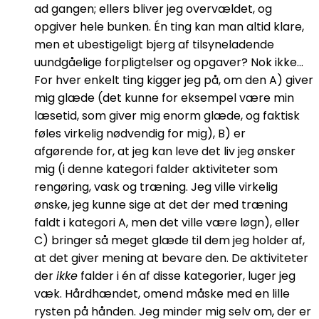
ad gangen; ellers bliver jeg overvældet, og
opgiver hele bunken. Én ting kan man altid klare,
men et ubestigeligt bjerg af tilsyneladende
uundgåelige forpligtelser og opgaver? Nok ikke…
For hver enkelt ting kigger jeg på, om den A) giver
mig glæde (det kunne for eksempel være min
læsetid, som giver mig enorm glæde, og faktisk
føles virkelig nødvendig for mig), B) er
afgørende for, at jeg kan leve det liv jeg ønsker
mig (i denne kategori falder aktiviteter som
rengøring, vask og træning. Jeg ville virkelig
ønske, jeg kunne sige at det der med træning
faldt i kategori A, men det ville være løgn), eller
C) bringer så meget glæde til dem jeg holder af,
at det giver mening at bevare den. De aktiviteter
der
ikke
falder i én af disse kategorier, luger jeg
væk. Hårdhændet, omend måske med en lille
rysten på hånden. Jeg minder mig selv om, der er