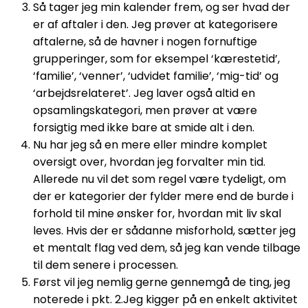
Så tager jeg min kalender frem, og ser hvad der
er af aftaler i den. Jeg prøver at kategorisere
aftalerne, så de havner i nogen fornuftige
grupperinger, som for eksempel ‘kærestetid’,
‘familie’, ‘venner’, ‘udvidet familie’, ‘mig-tid’ og
‘arbejdsrelateret’. Jeg laver også altid en
opsamlingskategori, men prøver at være
forsigtig med ikke bare at smide alt i den.
Nu har jeg så en mere eller mindre komplet
oversigt over, hvordan jeg forvalter min tid.
Allerede nu vil det som regel være tydeligt, om
der er kategorier der fylder mere end de burde i
forhold til mine ønsker for, hvordan mit liv skal
leves. Hvis der er sådanne misforhold, sætter jeg
et mentalt flag ved dem, så jeg kan vende tilbage
til dem senere i processen.
Først vil jeg nemlig gerne gennemgå de ting, jeg
noterede i pkt. 2.Jeg kigger på en enkelt aktivitet