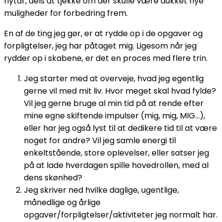
nytår, dels at tjekke om der skulle være dukket nye
muligheder for forbedring frem.
En af de ting jeg gør, er at rydde op i de opgaver og
forpligtelser, jeg har påtaget mig. Ligesom når jeg
rydder op i skabene, er det en proces med flere trin.
Jeg starter med at overveje, hvad jeg egentlig
gerne vil med mit liv. Hvor meget skal hvad fylde?
Vil jeg gerne bruge al min tid på at rende efter
mine egne skiftende impulser (mig, mig, MIG…),
eller har jeg også lyst til at dedikere tid til at være
noget for andre? Vil jeg samle energi til
enkeltstående, store oplevelser, eller satser jeg
på at lade hverdagen spille hovedrollen, med al
dens skønhed?
Jeg skriver ned hvilke daglige, ugentlige,
månedlige og årlige
opgaver/forpligtelser/aktiviteter jeg normalt har.