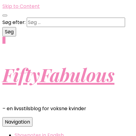
Skip to Content
Søg efter:
0
FiftyFabulous
– en livsstilsblog for voksne kvinder
Navigation
Shownotes in English