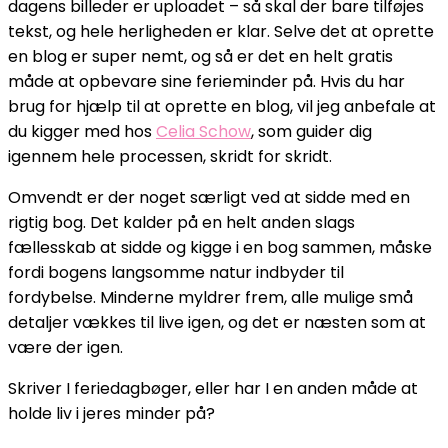
dagens billeder er uploadet – så skal der bare tilføjes
tekst, og hele herligheden er klar. Selve det at oprette
en blog er super nemt, og så er det en helt gratis
måde at opbevare sine ferieminder på. Hvis du har
brug for hjælp til at oprette en blog, vil jeg anbefale at
du kigger med hos
Celia Schow
, som guider dig
igennem hele processen, skridt for skridt.
Omvendt er der noget særligt ved at sidde med en
rigtig bog. Det kalder på en helt anden slags
fællesskab at sidde og kigge i en bog sammen, måske
fordi bogens langsomme natur indbyder til
fordybelse. Minderne myldrer frem, alle mulige små
detaljer vækkes til live igen, og det er næsten som at
være der igen.
Skriver I feriedagbøger, eller har I en anden måde at
holde liv i jeres minder på?