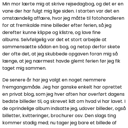
Min mor lærte mig at skrive rejsedagbog, og det er en
vane der har fulgt mig lige siden. I starten var det en
omstændelig affære, hvor jeg måtte til fotohandleren
for at fremkalde mine billeder efter ferien, så jeg
derefter kunne klippe og klistre, og lave fine
albums. Selvfølgelig var det et stort arbejde at
sammensætte sådan en bog, og netop derfor skete
der ofte det, at jeg skubbede opgaven foran mig så
længe, at jeg nærmest havde glemt ferien før jeg fik
taget mig sammen.
De senere år har jeg valgt en noget nemmere
fremgangsmåde. Jeg har ganske enkelt har oprettet
en privat blog, som jeg hver aften har overført dagens
bedste billeder til, og skrevet lidt om hvad vi har lavet. I
de oprindelige album indsatte jeg, udover billeder, også
billetter, kvitteringer, brochurer osv. Den slags ting
kommer stadig med; nu tager jeg bare et billede af