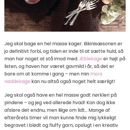
Jeg skal bage en hel masse kager. Bikinisæsonen er
jo definitivt forbi, og tiden er inde til at sætte huld, så
man har noget at stå imod med.
Æblekage
er højt på
listen, og haven har været gavmild i år, så det er
bare om at komme i gang – men min
mors
nøddekage
kan nu altså også noget helt særligt!
Jeg skal også have en hel masse godt nørkleri på
pindene – og jeg ved allerede hvad! Kan dog ikke
afsløre det endnu, men liiige om lidt… Mange af
efterårets timer vil man kunne finde mig lykkeligt
begravet i blødt og fluffy garn, opslugt i en kreativ