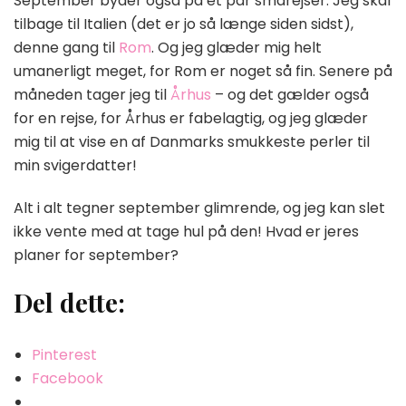
September byder også på et par smårejser. Jeg skal
tilbage til Italien (det er jo så længe siden sidst),
denne gang til
Rom
. Og jeg glæder mig helt
umanerligt meget, for Rom er noget så fin. Senere på
måneden tager jeg til
Århus
– og det gælder også
for en rejse, for Århus er fabelagtig, og jeg glæder
mig til at vise en af Danmarks smukkeste perler til
min svigerdatter!
Alt i alt tegner september glimrende, og jeg kan slet
ikke vente med at tage hul på den! Hvad er jeres
planer for september?
Del dette:
Pinterest
Facebook