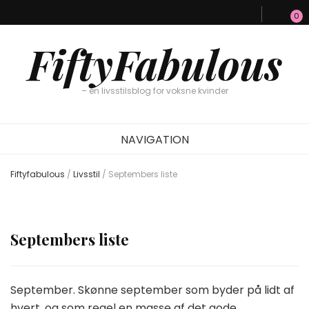
0
FiftyFabulous
– en livsstilsblog for voksne kvinder
NAVIGATION
Fiftyfabulous
/
Livsstil
/
Septembers liste
Septembers liste
September. Skønne september som byder på lidt af
hvert, og som regel en masse af det gode.