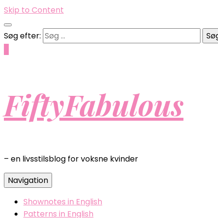
Skip to Content
Søg efter:
0
FiftyFabulous
– en livsstilsblog for voksne kvinder
Navigation
Shownotes in English
Patterns in English