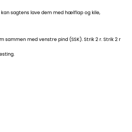
kan sagtens lave dem med hælflap og kile,
em sammen med venstre pind (SSK). Strik 2 r. Strik 2 r
esting.