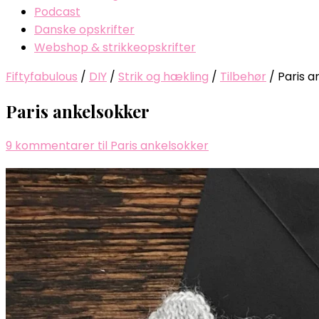
Podcast
Danske opskrifter
Webshop & strikkeopskrifter
Fiftyfabulous
/
DIY
/
Strik og hækling
/
Tilbehør
/
Paris a
Paris ankelsokker
9 kommentarer
til Paris ankelsokker