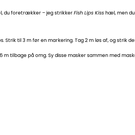
l, du foretrækker – jeg strikker
Fish Lips Kiss
hæl, men du 
 Strik til 3 m før en markering. Tag 2 m løs af, og strik d
r 16 m tilbage på omg. Sy disse masker sammen med mask