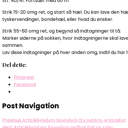
Str. 40/41: Fortsæt med 60 m
Strik 15-20 omg ret, og start så hæl. Du kan lave den hæ
tyskervendinger, bondehæl, eller hvad du ønsker.
Strik 55-60 omg ret, og begynd så indtagninger til tå:
Marker siderne på sokken, hvor indtagningerne skal laves.
sammen.
Lav disse indtagninger på hver anden omg, indtil du ha
Del dette:
Pinterest
Facebook
Post Navigation
Previous Article
Søndags Snapshots fra næsten-september
Next Article
Søndags Snapshots mellem fest og rejse