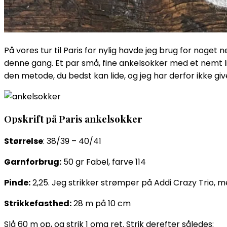
På vores tur til Paris for nylig havde jeg brug for noget 
denne gang. Et par små, fine ankelsokker med et nemt lil
den metode, du bedst kan lide, og jeg har derfor ikke give
Opskrift på Paris ankelsokker
Størrelse
: 38/39 – 40/41
Garnforbrug:
50 gr Fabel, farve 114
Pinde:
2,25. Jeg strikker strømper på Addi Crazy Trio, 
Strikkefasthed:
28 m på 10 cm
Slå 60 m op, og strik 1 omg ret. Strik derefter således: