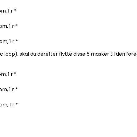
om, 1 r *
om, 1 r *
om, 1 r *
c loop), skal du derefter flytte disse 5 masker til den f
om, 1 r *
om, 1 r *
om, 1 r *