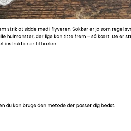
nem strik at sidde med i flyveren. Sokker er jo som regel s
le hulmønster, der lige kan titte frem – så kært. De er s
t instruktioner til hælen.
men du kan bruge den metode der passer dig bedst.