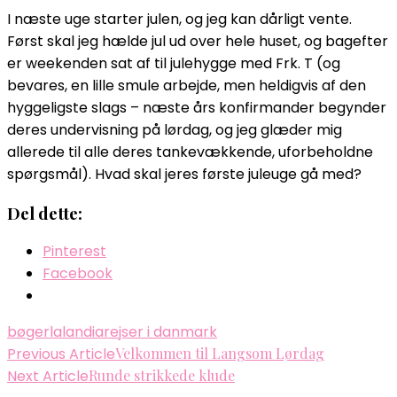
I næste uge starter julen, og jeg kan dårligt vente.
Først skal jeg hælde jul ud over hele huset, og bagefter
er weekenden sat af til julehygge med Frk. T (og
bevares, en lille smule arbejde, men heldigvis af den
hyggeligste slags – næste års konfirmander begynder
deres undervisning på lørdag, og jeg glæder mig
allerede til alle deres tankevækkende, uforbeholdne
spørgsmål). Hvad skal jeres første juleuge gå med?
Del dette:
Pinterest
Facebook
bøger
lalandia
rejser i danmark
Post
Previous Article
Velkommen til Langsom Lørdag
Next Article
Runde strikkede klude
Navigation