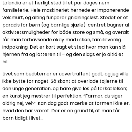
Lalandia er et herligt sted til et par dages nem
familieferie. Hele maskineriet hernede er imponerende
velsmurt, og alting fungerer gnidningsløst. Stedet er et
paradis for børn (og barnlige sjæle); centret bugner af
aktivitetsmuligheder for både store og små, og overalt
får man forbavsende okay mad i skøn, familievenlig
indpakning. Det er kort sagt et sted hvor man kan slå
hjernen fra og latteren til – og den slags er jo altid et
hit.
Livet som bedstemor er uovertruffent godt, og jeg ville
ikke bytte for noget. Så skønt at overlade tøjlerne til
den unge generation, og bare give los på forkælelsen;
en kunst jeg mestrer til perfektion. “Farmor, du siger
aldrig nej, vel?” Kan dog godt mærke at formen ikke er,
hvad den har været. Der er en grund til, at man får
børn tidligt i livet…