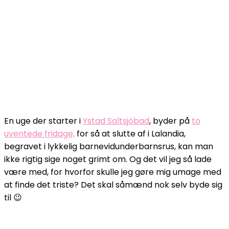
En uge der starter i
Ystad Saltsjöbad
, byder på
to
uventede fridage,
for så at slutte af i Lalandia,
begravet i lykkelig barnevidunderbarnsrus, kan man
ikke rigtig sige noget grimt om. Og det vil jeg så lade
være med, for hvorfor skulle jeg gøre mig umage med
at finde det triste? Det skal såmænd nok selv byde sig
til 😉