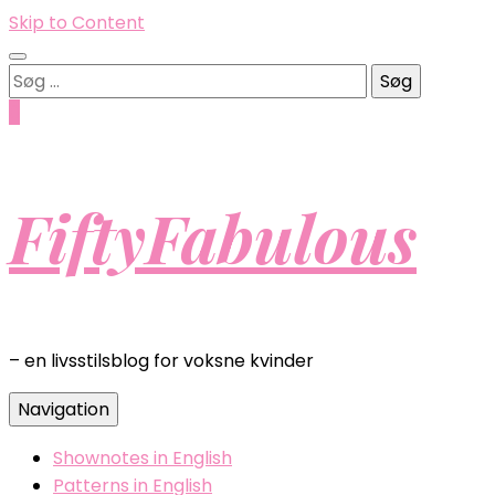
Skip to Content
Søg
efter:
0
FiftyFabulous
– en livsstilsblog for voksne kvinder
Navigation
Shownotes in English
Patterns in English