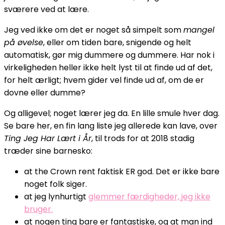
sværere ved at lære.
Jeg ved ikke om det er noget så simpelt som
mangel
på øvelse
, eller om tiden bare, snigende og helt
automatisk, gør mig dummere og dummere. Har nok i
virkeligheden heller ikke helt lyst til at finde ud af det,
for helt ærligt; hvem gider vel finde ud af, om de er
dovne eller dumme?
Og alligevel; noget lærer jeg da. En lille smule hver dag.
Se bare her, en fin lang liste jeg allerede kan lave, over
Ting Jeg Har Lært i År
, til trods for at 2018 stadig
træder sine barnesko:
at the Crown rent faktisk ER god. Det er ikke bare
noget folk siger.
at jeg lynhurtigt
glemmer færdigheder, jeg ikke
bruger.
at nogen ting bare er fantastiske, og at man ind