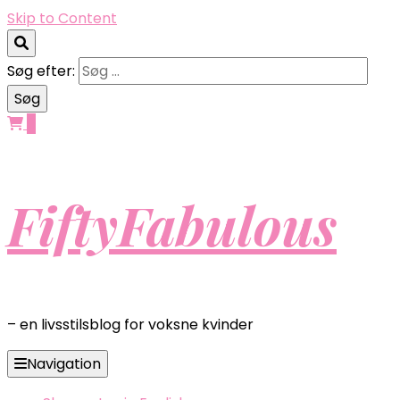
Skip to Content
Søg efter:
0
FiftyFabulous
– en livsstilsblog for voksne kvinder
Navigation