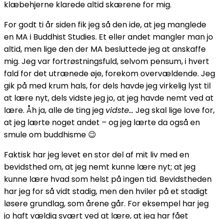
klæbehjerne klarede altid skærene for mig.
For godt ti år siden fik jeg så den ide, at jeg manglede
en MA i Buddhist Studies. Et eller andet mangler man jo
altid, men lige den der MA besluttede jeg at anskaffe
mig. Jeg var fortrøstningsfuld, selvom pensum, i hvert
fald for det utrænede øje, forekom overvældende. Jeg
gik på med krum hals, for dels havde jeg virkelig lyst til
at lære nyt, dels vidste jeg jo, at jeg havde nemt ved at
lære. Åh ja, alle de ting jeg
vidste…
Jeg skal lige love for,
at jeg lærte noget andet – og jeg lærte da også en
smule om buddhisme 😉
Faktisk har jeg levet en stor del af mit liv med en
bevidsthed om, at jeg nemt kunne lære nyt; at jeg
kunne lære hvad som helst på ingen tid. Bevidstheden
har jeg for så vidt stadig, men den hviler på et stadigt
løsere grundlag, som årene går. For eksempel har jeg
jo haft vældig svært ved at lære, at jeg har fået