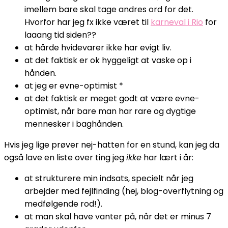
imellem bare skal tage andres ord for det.
Hvorfor har jeg fx ikke været til
karneval i Rio
for
laaang tid siden??
at hårde hvidevarer ikke har evigt liv.
at det faktisk er ok hyggeligt at vaske op i
hånden.
at jeg er evne-optimist *
at det faktisk er meget godt at være evne-
optimist, når bare man har rare og dygtige
mennesker i baghånden.
Hvis jeg lige prøver nej-hatten for en stund, kan jeg da
også lave en liste over ting jeg
ikke
har lært i år:
at strukturere min indsats, specielt når jeg
arbejder med fejlfinding (hej, blog-overflytning og
medfølgende rod!).
at man skal have vanter på, når det er minus 7