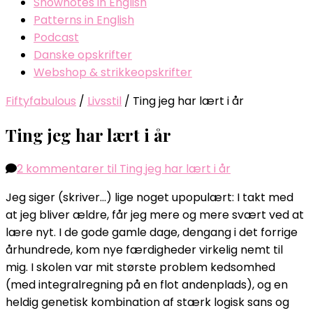
Shownotes in English
Patterns in English
Podcast
Danske opskrifter
Webshop & strikkeopskrifter
Fiftyfabulous
/
Livsstil
/
Ting jeg har lært i år
Ting jeg har lært i år
2 kommentarer
til Ting jeg har lært i år
Jeg siger (skriver…) lige noget upopulært: I takt med
at jeg bliver ældre, får jeg mere og mere svært ved at
lære nyt. I de gode gamle dage, dengang i det forrige
århundrede, kom nye færdigheder virkelig nemt til
mig. I skolen var mit største problem kedsomhed
(med integralregning på en flot andenplads), og en
heldig genetisk kombination af stærk logisk sans og