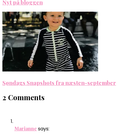
Nyt på bloggen
Søndags Snapshots fra næsten-september
2 Comments
Marianne
says: