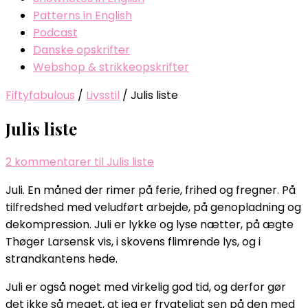
Patterns in English
Podcast
Danske opskrifter
Webshop & strikkeopskrifter
Fiftyfabulous
/
Livsstil
/
Julis liste
Julis liste
2 kommentarer
til Julis liste
Juli. En måned der rimer på ferie, frihed og fregner. På
tilfredshed med veludført arbejde, på genopladning og
dekompression. Juli er lykke og lyse nætter, på ægte
Thøger Larsensk vis, i skovens flimrende lys, og i
strandkantens hede.
Juli er også noget med virkelig god tid, og derfor gør
det ikke så meget, at jeg er frygteligt sen på den med