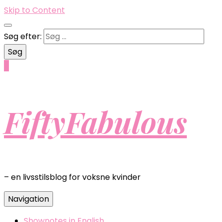
Skip to Content
Søg efter:
0
FiftyFabulous
– en livsstilsblog for voksne kvinder
Navigation
Shownotes in English