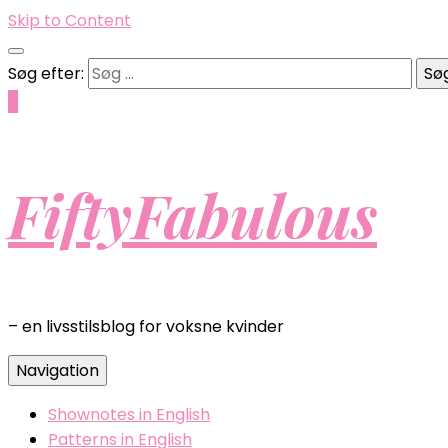
Skip to Content
Søg efter:
0
FiftyFabulous
– en livsstilsblog for voksne kvinder
Navigation
Shownotes in English
Patterns in English