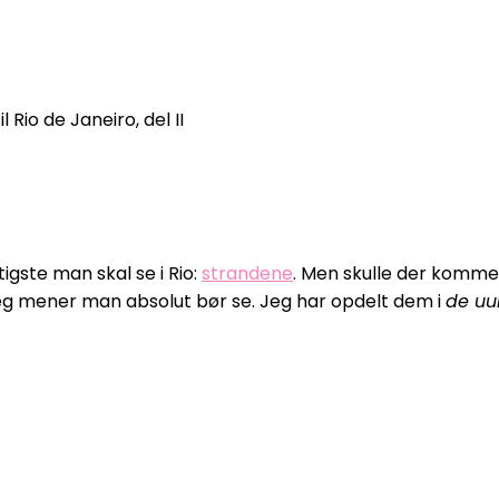
l Rio de Janeiro, del II
igste man skal se i Rio:
strandene
. Men skulle der komme
jeg mener man absolut bør se. Jeg har opdelt dem i
de uu