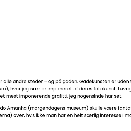
ør alle andre steder – og på gaden. Gadekunsten er ude
), hvor jeg især er imponeret af deres fotokunst. I øvri
et mest imponerende grafitti, jeg nogensinde har set.
o Amanha (morgendagens museum) skulle være fantastis
a) over, hvis ikke man har en helt særlig interesse i m